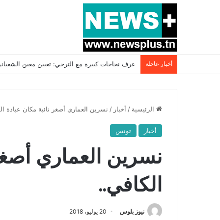
أخبار عاجلة
بسبب المرزوقي وبتكليف من سعيّد: الخارجية تستدعي
الرئيسية
/
أخبار
/
نسرين العماري أصغر نائبة مكان عبادة ال
أخبار
تونس
نسرين العماري أصغر 
الكافي..
نيوز بلوس
20 يوليو، 2018