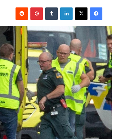
فيسبوك
X
لينكدإن
بينتيريست