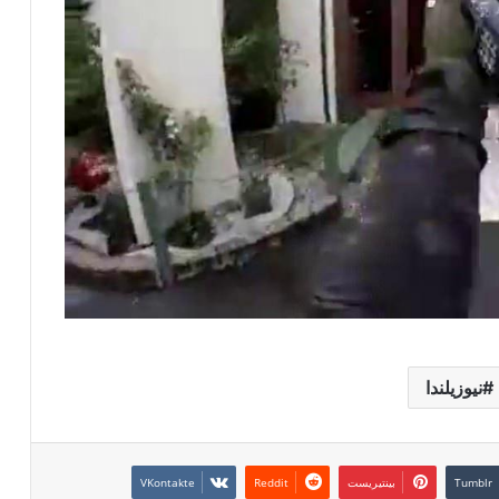
نيوزيلندا
بينتيريست