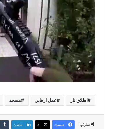
اطلاق نار
عمل ارهابي
مسجد
شاركها
فيسبوك
X
لينكدإن