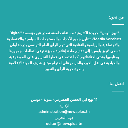
من نحن:
"نيوز بلوس"، جريدة الكترونية مستقلة جامعة، تصدر عن مؤسسة "Digital
Media Services"، تتناول جميع الأحداث والمستجدات السياسية والاقتصادية
والاجتماعية والرياضية والثقافية التي تهم الرأي العام التونسي بدرجة أولى.
تسعى "نيوز بلوس" إلى تقديم مادة إعلامية مميزة ترقى لتطلعات جمهورها
ومتابعيها بشتى اختلافاتهم، كما تعتمد في خطها التحريري على الموضوعية
والحيادية في نقل الخبر، والحرص على احترام ميثاق شرف المهنة الإعلامية
ونصرة حرية الرأي والتعبير.
اتصل بنا:
11 نهج ابي الحسن الحضرمي- منوبة - تونس
الإدارة:
administration@newsplus.tn
جهة التحرير:
editor@newsplus.tn