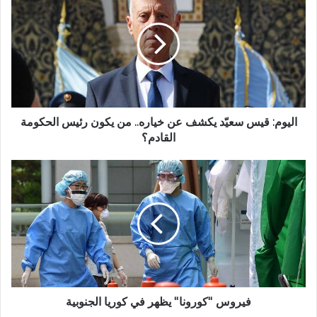
اليوم: قيس سعيّد يكشف عن خياره.. من يكون رئيس الحكومة
القادم؟
فيروس ''كورونا'' يظهر في كوريا الجنوبية