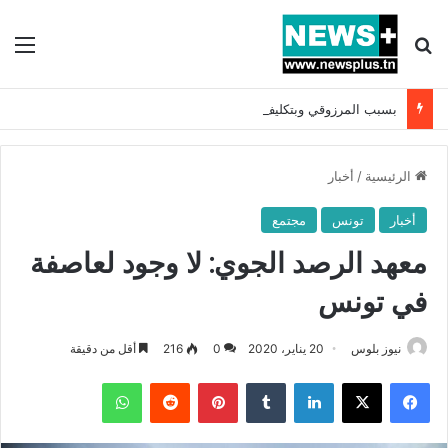
بحث عن
الق
بسبب المرزوقي وبتكليف من سعيّد: الخارجية تستدعي السفيرة الفرنسية بتونس وتبلغها احتجاجا شديد اللهجة !!
الرئيسية
/
أخبار
أخبار
تونس
مجتمع
معهد الرصد الجوي: لا وجود لعاصفة
في تونس
نيوز بلوس
20 يناير، 2020
0
216
أقل من دقيقة
فيسبوك
X
لينكدإن
بينتيريست
واتساب