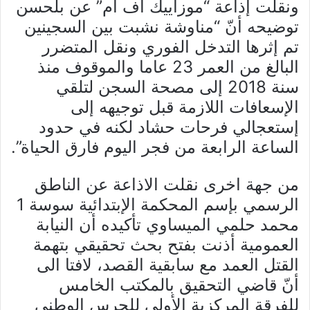
ونقلت إذاعة “موزاييك أف أم” عن بلحسن
توضيحه أنّ “مناوشة نشبت بين السجينين
تم إثرها التدخل الفوري ونقل المتضرر
البالغ من العمر 23 عاما والموقوف منذ
سنة 2018 إلى مصحة السجن لتلقي
الإسعافات اللازمة قبل توجيهه إلى
إستعجالي فرحات حشاد لكنه في حدود
الساعة الرابعة من فجر اليوم فارق الحياة”.
من جهة اخرى نقلت الاذاعة عن الناطق
الرسمي بإسم المحكمة الإبتدائية سوسة 1
محمد حلمي الميساوي تأكيده أن النيابة
العمومية أذنت بفتح بحث تحقيقي بتهمة
القتل العمد مع سابقية القصد، لافتا الى
أنّ قاضي التحقيق بالمكتب الخامس
للفرقة المركزية الأولى للحرس الوطني