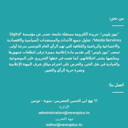
من نحن:
"نيوز بلوس"، جريدة الكترونية مستقلة جامعة، تصدر عن مؤسسة "Digital
Media Services"، تتناول جميع الأحداث والمستجدات السياسية والاقتصادية
والاجتماعية والرياضية والثقافية التي تهم الرأي العام التونسي بدرجة أولى.
تسعى "نيوز بلوس" إلى تقديم مادة إعلامية مميزة ترقى لتطلعات جمهورها
ومتابعيها بشتى اختلافاتهم، كما تعتمد في خطها التحريري على الموضوعية
والحيادية في نقل الخبر، والحرص على احترام ميثاق شرف المهنة الإعلامية
ونصرة حرية الرأي والتعبير.
اتصل بنا:
11 نهج ابي الحسن الحضرمي- منوبة - تونس
الإدارة:
administration@newsplus.tn
جهة التحرير:
editor@newsplus.tn