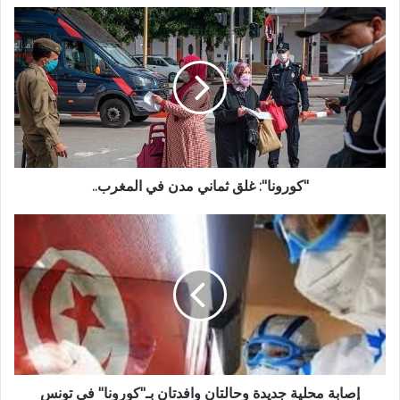
"كورونا": غلق ثماني مدن في المغرب..
إصابة محلية جديدة وحالتان وافدتان بـ"كورونا" في تونس