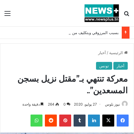
بحث عن
الق
بسبب المرزوقي وبتكليف من سعيّد: الخارجية تستدعي السفيرة الفرنسية بتونس وتبلغها احتجاجا شديد اللهجة !!
الرئيسية
/
أخبار
أخبار
تونس
معركة تنتهي بـ”مقتل نزيل بسجن
المسعدين”..
نيوز بلوس
27 يوليو، 2020
0
264
دقيقة واحدة
فيسبوك
X
لينكدإن
بينتيريست
واتساب