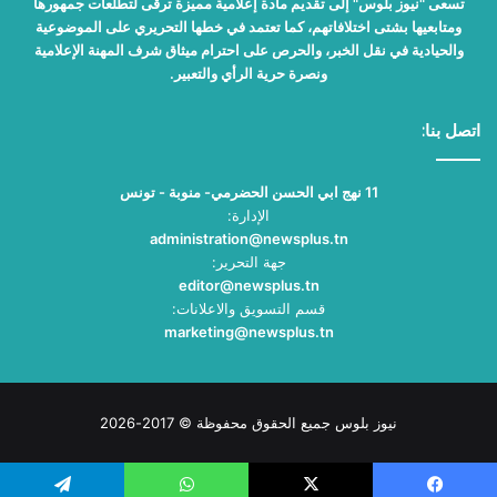
تسعى "نيوز بلوس" إلى تقديم مادة إعلامية مميزة ترقى لتطلعات جمهورها
ومتابعيها بشتى اختلافاتهم، كما تعتمد في خطها التحريري على الموضوعية
والحيادية في نقل الخبر، والحرص على احترام ميثاق شرف المهنة الإعلامية
ونصرة حرية الرأي والتعبير.
اتصل بنا:
11 نهج ابي الحسن الحضرمي- منوبة - تونس
الإدارة:
administration@newsplus.tn
جهة التحرير:
editor@newsplus.tn
قسم التسويق والاعلانات:
marketing@newsplus.tn
نيوز بلوس جميع الحقوق محفوظة © 2017-2026