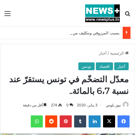
بحث عن
الق
بسبب المرزوقي وبتكليف من سعيّد: الخارجية تستدعي السفيرة الفرنسية بتونس وتبلغها احتجاجا شديد اللهجة !!
الرئيسية
/
أخبار
أخبار
اقتصاد
تونس
معدّل التضخّم في تونس يستقرّ عند
نسبة 6،7 بالمائة..
نيوز بلوس
3 يناير، 2020
0
274
أقل من دقيقة
فيسبوك
X
لينكدإن
بينتيريست
واتساب