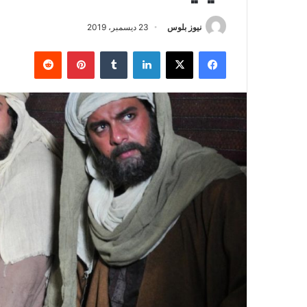
نيوز بلوس
23 ديسمبر، 2019
فيسبوك
X
لينكدإن
بينتيريست