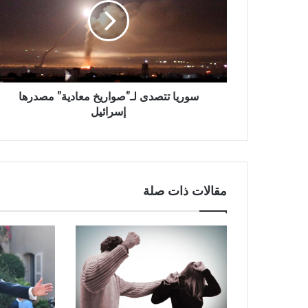
سوريا تتصدى لـ”صواريخ معادية” مصدرها
إسرائيل
مقالات ذات صلة