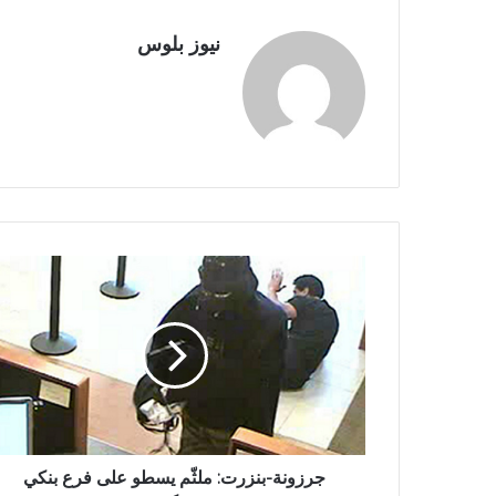
نيوز بلوس
جرزونة-بنزرت: ملثّم يسطو على فرع بنكي