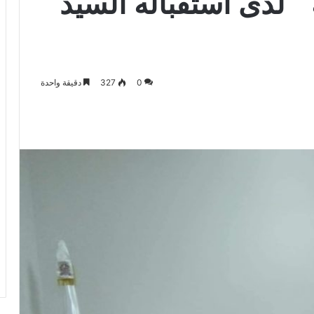
 ” لدى استقباله السيد
0
327
دقيقة واحدة