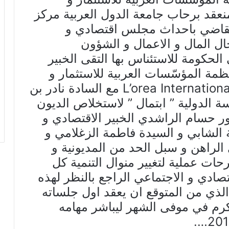
المنعقد برحاب جامعة الدول العربية مركز
مي 3 و 4 ماي 2019 و القاضي باحداث مجلس اقتصادي و
 المال و الاعمال و الشؤون
الحكومة للاستئناس بها التقى الخبير
مة المؤسّسات العربية للاستثمار و
التعاون الدولي ” لوريا الدولية ” L’orea Internationale مع السادة نادر بن
ة الدولية ” ابتمال ” لاستخلاص الديون
تور حسام الراشدي الخبير الاقتصادي و
الشابي و السيدة فاطمة الزغلامي و
الراهن و سبل الحد من المديونية و
حات عملية لتغيير منوال التنمية كل
ادي و الاجتماعي الراجع بالنظر لهذه
الذي من المتوقع ان يعقد اول جلساته
 كرم في موفى الشهر ليباشر مهامه