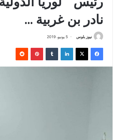
رئيس ” لوريا الدولية
نادر بن غربية …
نيوز بلوس
5 يونيو، 2019
فيسبوك
X
لينكدإن
بينتيريست