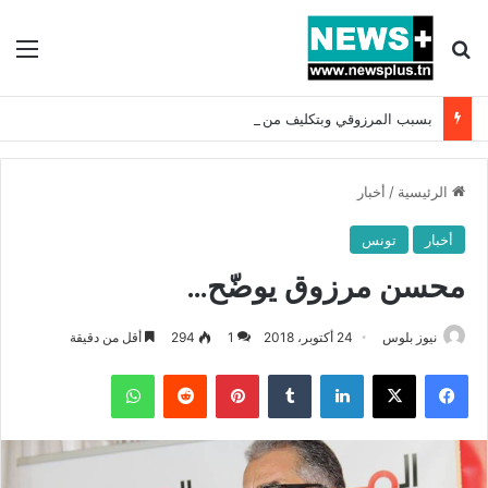
بحث عن
الق
بسبب المرزوقي وبتكليف من سعيّد: الخارجية تستدعي السفيرة الفرنسية بتونس وتبلغها احتجاجا شديد اللهجة !!
الرئيسية
/
أخبار
أخبار
تونس
محسن مرزوق يوضّح…
نيوز بلوس
24 أكتوبر، 2018
1
294
أقل من دقيقة
فيسبوك
X
لينكدإن
بينتيريست
واتساب