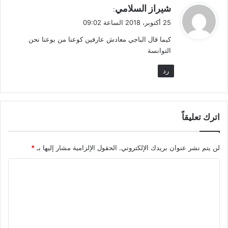
ي
شيراز السلامي
:
ق
25 أكتوبر، 2018 الساعة 09:02
و
كيما قال الباجي معادش عارفين كوعنا من بوعنا نحن
ل
التوانسة
رد
اترك تعليقاً
لن يتم نشر عنوان بريدك الإلكتروني.
الحقول الإلزامية مشار إليها بـ
*
ا
ل
ت
ع
ل