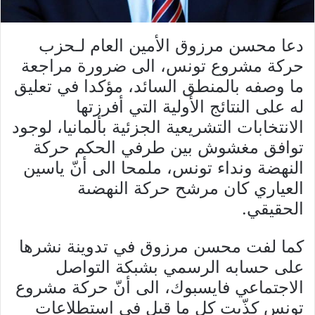
دعا محسن مرزوق الأمين العام لـحزب
حركة مشروع تونس، الى ضرورة مراجعة
ما وصفه بالمنطق السائد، مؤكدا في تعليق
له على النتائج الأولية التي أفرزتها
الانتخابات التشريعية الجزئية بألمانيا، لوجود
توافق مغشوش بين طرفي الحكم حركة
النهضة ونداء تونس، ملمحا الى أنّ ياسين
العياري كان مرشح حركة النهضىة
الحقيقي.
كما لفت محسن مرزوق في تدوينة نشرها
على حسابه الرسمي بشبكة التواصل
الاجتماعي فايسبوك، الى أنّ حركة مشروع
تونس كذّبت كل ما قيل في استطلاعات