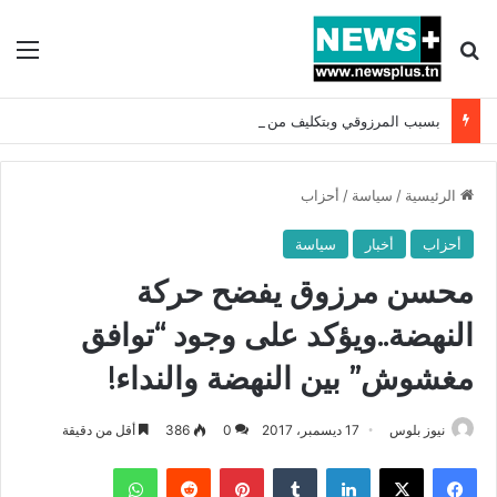
بحث عن
الق
بسبب المرزوقي وبتكليف من سعيّد: الخارجية تستدعي السفيرة الفرنسية بتونس وتبلغها احتجاجا شديد اللهجة !!
الرئيسية
/
سياسة
/
أحزاب
أحزاب
أخبار
سياسة
محسن مرزوق يفضح حركة
النهضة..ويؤكد على وجود “توافق
مغشوش” بين النهضة والنداء!
نيوز بلوس
17 ديسمبر، 2017
0
386
أقل من دقيقة
فيسبوك
X
لينكدإن
بينتيريست
واتساب