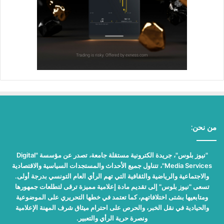
من نحن:
"نيوز بلوس"، جريدة الكترونية مستقلة جامعة، تصدر عن مؤسسة "Digital
Media Services"، تتناول جميع الأحداث والمستجدات السياسية والاقتصادية
والاجتماعية والرياضية والثقافية التي تهم الرأي العام التونسي بدرجة أولى.
تسعى "نيوز بلوس" إلى تقديم مادة إعلامية مميزة ترقى لتطلعات جمهورها
ومتابعيها بشتى اختلافاتهم، كما تعتمد في خطها التحريري على الموضوعية
والحيادية في نقل الخبر، والحرص على احترام ميثاق شرف المهنة الإعلامية
ونصرة حرية الرأي والتعبير.