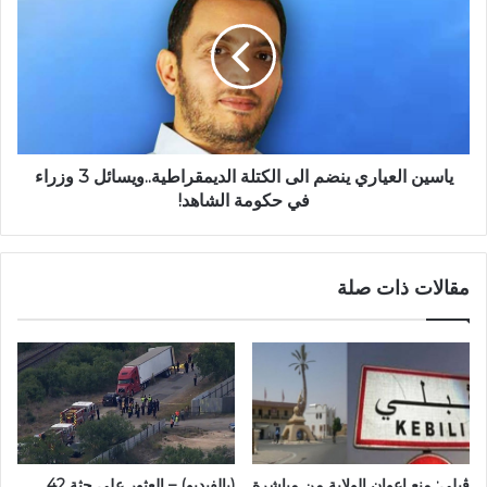
ياسين العياري ينضم الى الكتلة الديمقراطية..ويسائل 3 وزراء
في حكومة الشاهد!
مقالات ذات صلة
ڨبلي: منع اعوان الولاية من مباشرة
(بالفيديو) – العثور على جثة 42