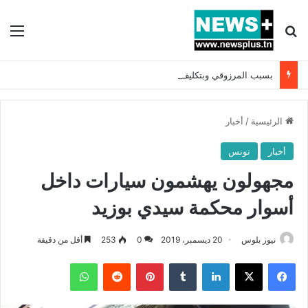
بحث عن
الق
بسبب المرزوقي وبتكليف من سعيّد: الخارجية تستدعي السفيرة الفرنسية بتونس وتبلغها احتجاجا شديد اللهجة !!
الرئيسية
/
أخبار
أخبار
تونس
مجهولون يهشمون سيارات داخل
أسوار محكمة سيدي بوزيد
نيوز بلوس
20 ديسمبر، 2019
0
253
أقل من دقيقة
فيسبوك
X
لينكدإن
بينتيريست
واتساب