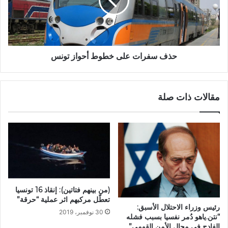
حذف سفرات على خطوط أحواز تونس
مقالات ذات صلة
(من بينهم فتاتين): إنقاذ 16 تونسيا
تعطّل مركبهم اثر عملية “حرقة”
رئيس وزراء الاحتلال الأسبق:
30 نوفمبر، 2019
“نتن.ياهو دُمر نفسيا بسبب فشله
الفادح في مجال الأمن القومي”