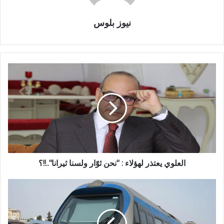
نيوز بلوس
العلوي يعتذر لهؤلاء : "نحن ثوّار ولسنا ثيرانا"..!!؟