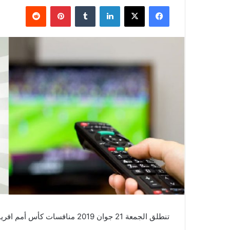
فيسبوك
X
لينكدإن
بينتيريست
تنطلق الجمعة 21 جوان 2019 منافسات كأس أمم افريقيا 2019 التي تحتضنها مصر من 21 جوان الى 19 جويلية 2019 .