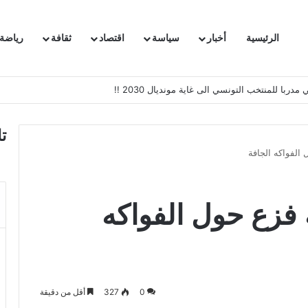
الرئيسية
أخبار
سياسة
اقتصاد
ثقافة
رياضة
 السفيرة الفرنسية بتونس وتبلغها احتجاجا شديد اللهجة !!
ت
الفواكه الجافة
فزع حول الفواكه
0
327
أقل من دقيقة