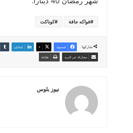
شهر رمضان 40 دينارا.
فواكه جافة
كوناكت
شاركها
فيسبوك
X
لينكدإن
مشاركة عبر البريد
طباعة
نيوز بلوس