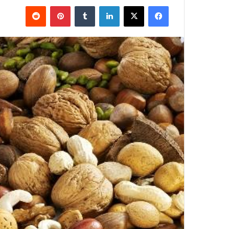
فيسبوك
X
لينكدإن
بينتيريست