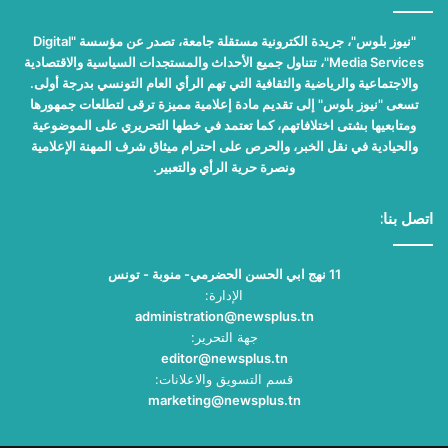
"نيوز بلوس"، جريدة الكترونية مستقلة جامعة، تصدر عن مؤسسة "Digital
Media Services"، تتناول جميع الأحداث والمستجدات السياسية والاقتصادية
والاجتماعية والرياضية والثقافية التي تهم الرأي العام التونسي بدرجة أولى.
تسعى "نيوز بلوس" إلى تقديم مادة إعلامية مميزة ترقى لتطلعات جمهورها
ومتابعيها بشتى اختلافاتهم، كما تعتمد في خطها التحريري على الموضوعية
والحيادية في نقل الخبر، والحرص على احترام ميثاق شرف المهنة الإعلامية
ونصرة حرية الرأي والتعبير.
اتصل بنا:
11 نهج ابي الحسن الحضرمي- منوبة - تونس
الإدارة:
administration@newsplus.tn
جهة التحرير:
editor@newsplus.tn
قسم التسويق والاعلانات:
marketing@newsplus.tn