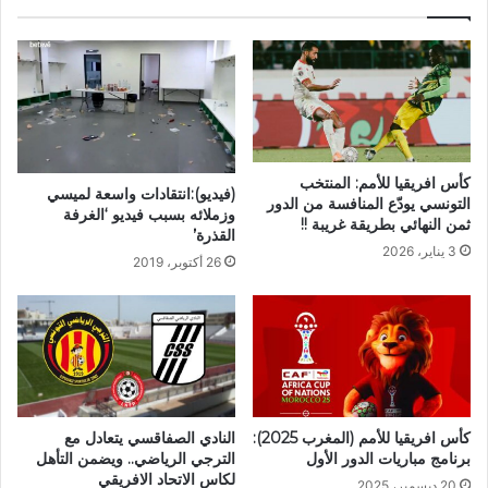
كأس افريقيا للأمم: المنتخب
(فيديو):انتقادات واسعة لميسي
التونسي يودّع المنافسة من الدور
وزملائه بسبب فيديو ‘الغرفة
ثمن النهائي بطريقة غريبة !!
القذرة’
3 يناير، 2026
26 أكتوبر، 2019
كأس افريقيا للأمم (المغرب 2025):
النادي الصفاقسي يتعادل مع
برنامج مباريات الدور الأول
الترجي الرياضي.. ويضمن التأهل
لكاس الاتحاد الافريقي
20 ديسمبر، 2025