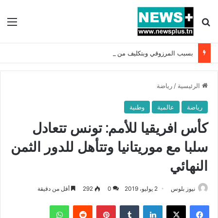
بحث عن
الق
بسبب المرزوقي وبتكليف من سعيّد: الخارجية تستدعي السفيرة الفرنسية بتونس وتبلغها احتجاجا شديد اللهجة !!
الرئيسية
/
رياضة
رياضة
عالمية
وطنية
كأس افريقيا للأمم: تونس تتعادل
سلبا مع موريتانيا وتتأهل للدور الثمن
النهائي
نيوز بلوس
2 يوليو، 2019
0
292
أقل من دقيقة
فيسبوك
X
لينكدإن
بينتيريست
واتساب