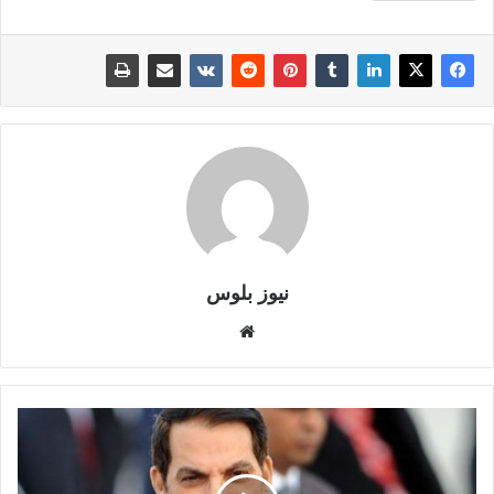
نيوز بلوس
موقع
الويب