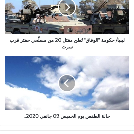
ليبيا/ حكومة "الوفاق" تُعلن مقتل 20 من مسلّحي حفتر قرب
سرت
حالة الطقس يوم الخميس 09 جانفي 2020..