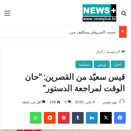
بحث عن
الق
بسبب المرزوقي وبتكليف من سعيّد: الخارجية تستدعي السفيرة الفرنسية بتونس وتبلغها احتجاجا شديد اللهجة !!
الرئيسية
/
أخبار
أخبار
تونس
سياسة
قيس سعيّد من القصرين: “حان
الوقت لمراجعة الدستور”
نيوز بلوس
8 يناير، 2020
0
248
أقل من دقيقة
فيسبوك
X
لينكدإن
بينتيريست
واتساب