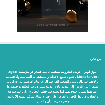
من نحن:
"نيوز بلوس"، جريدة الكترونية مستقلة جامعة، تصدر عن مؤسسة "Digital
Media Services"، تتناول جميع الأحداث والمستجدات السياسية والاقتصادية
والاجتماعية والرياضية والثقافية التي تهم الرأي العام التونسي بدرجة أولى.
تسعى "نيوز بلوس" إلى تقديم مادة إعلامية مميزة ترقى لتطلعات جمهورها
ومتابعيها بشتى اختلافاتهم، كما تعتمد في خطها التحريري على الموضوعية
والحيادية في نقل الخبر، والحرص على احترام ميثاق شرف المهنة الإعلامية
ونصرة حرية الرأي والتعبير.