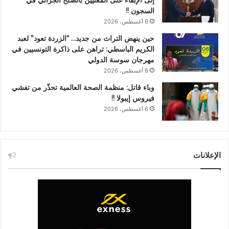
إلى الإبقاء على المعنيين بالصلح الجزائي في
السجون !!
6 أغسطس، 2026
حين ينهض التراث من جديد… “الزردة تعود” لعبد
الكريم الباسطي: تراهن على ذاكرة التونسيين في
مهرجان سوسة الدولي
6 أغسطس، 2026
وباء قاتل: منظمة الصحة العالمية تحذّر من تفشي
فيروس إيبولا !!
6 أغسطس، 2026
الإعلانات