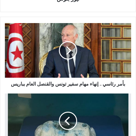
بأمر رئاسي .. إنهاء مهام سفير تونس والقنصل العام بباريس