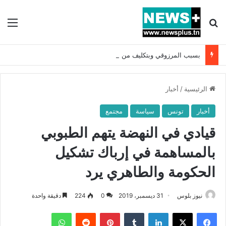
بحث عن
الق
بسبب المرزوقي وبتكليف من سعيّد: الخارجية تستدعي السفيرة الفرنسية بتونس وتبلغها احتجاجا شديد اللهجة !!
الرئيسية
/
أخبار
أخبار
تونس
سياسة
مجتمع
قيادي في النهضة يتهم الطبوبي
بالمساهمة في إرباك تشكيل
الحكومة والطاهري يرد
نيوز بلوس
31 ديسمبر، 2019
0
224
دقيقة واحدة
فيسبوك
X
لينكدإن
بينتيريست
واتساب