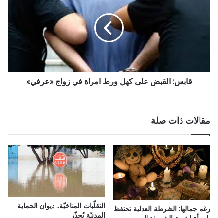
قابس: القبض على كهل ورط امراة في زواج «عرفي»
مقالات ذات صلة
التقلّبات المناخيّة.. ديوان الحماية
رغم جمالها: الشرطة العدلية تحتفظ
المدنيّة يُحذّر