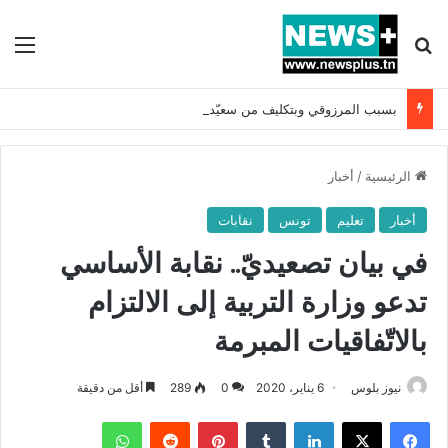
بحث عن
الق
بسبب المرزوقي وبتكليف من سعيّد: الخارجية تستدعي السفيرة الفرنسية بتونس وتبلغها احتجاجا شديد اللهجة !!
الرئيسية
/
أخبار
أخبار
تعليم
تونس
نقابات
في بيان تصعيديّ.. نقابة الأساسي
تدعو وزارة التربية إلى الالتزام
بالاتّفاقيات المبرمة
نيوز بلوس
6 يناير، 2020
0
289
أقل من دقيقة
فيسبوك
X
لينكدإن
بينتيريست
واتساب