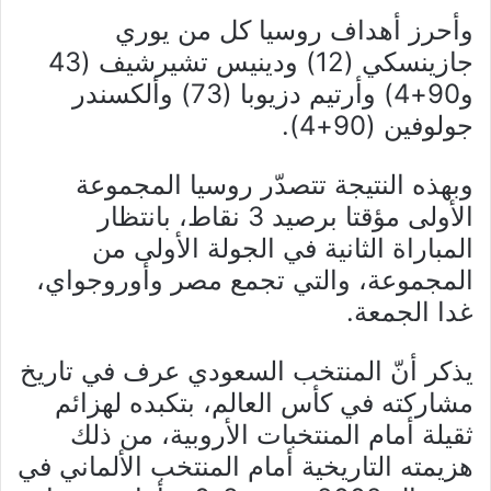
وأحرز أهداف روسيا كل من يوري
جازينسكي (12) ودينيس تشيرشيف (43
و90+4) وأرتيم دزيوبا (73) وألكسندر
جولوفين (90+4).
وبهذه النتيجة تتصدّر روسيا المجموعة
الأولى مؤقتا برصيد 3 نقاط، بانتظار
المباراة الثانية في الجولة الأولى من
المجموعة، والتي تجمع مصر وأوروجواي،
غدا الجمعة.
يذكر أنّ المنتخب السعودي عرف في تاريخ
مشاركته في كأس العالم، بتكبده لهزائم
ثقيلة أمام المنتخبات الأروبية، من ذلك
هزيمته التاريخية أمام المنتخب الألماني في