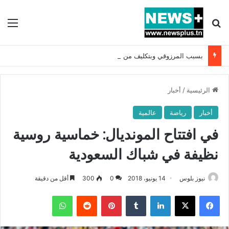
بحث عن
الق
بسبب المرزوقي وبتكليف من سعيّد: الخارجية تستدعي السفيرة الفرنسية بتونس وتبلغها احتجاجا شديد اللهجة !!
الرئيسية
/
أخبار
أخبار
رياضة
عالمية
في افتتاح المونديال: خماسية روسية
نظيفة في شباك السعودية
نيوز بلوس
14 يونيو، 2018
0
300
أقل من دقيقة
فيسبوك
X
لينكدإن
بينتيريست
واتساب