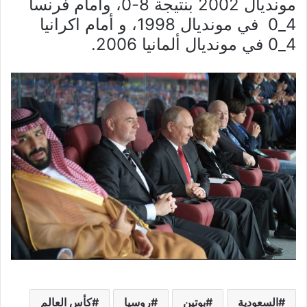
مونديال 2002 بنتيجة 8-0، وأمام فرنسا
4_0 في مونديال 1998، و أمام اكرانيا
4_0 في مونديال ألمانيا 2006.
السعودية
بوتين
روسيا
كأس العالم