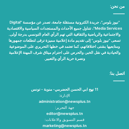
من نحن:
"نيوز بلوس"، جريدة الكترونية مستقلة جامعة، تصدر عن مؤسسة "Digital
Media Services"، تتناول جميع الأحداث والمستجدات السياسية والاقتصادية
والاجتماعية والرياضية والثقافية التي تهم الرأي العام التونسي بدرجة أولى.
تسعى "نيوز بلوس" إلى تقديم مادة إعلامية مميزة ترقى لتطلعات جمهورها
ومتابعيها بشتى اختلافاتهم، كما تعتمد في خطها التحريري على الموضوعية
والحيادية في نقل الخبر، والحرص على احترام ميثاق شرف المهنة الإعلامية
ونصرة حرية الرأي والتعبير.
اتصل بنا:
11 نهج ابي الحسن الحضرمي- منوبة - تونس
الإدارة:
administration@newsplus.tn
جهة التحرير:
editor@newsplus.tn
قسم التسويق والاعلانات:
marketing@newsplus.tn