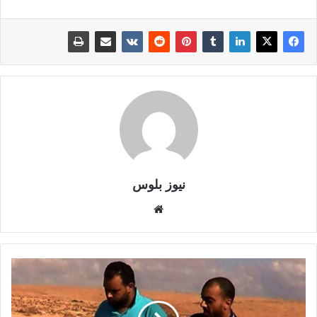
نيوز بلوس
موقع
الويب