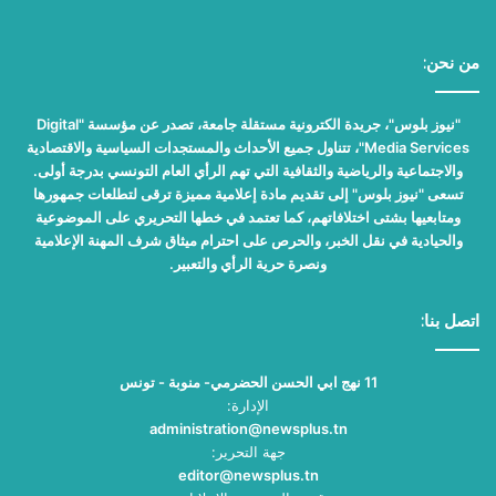
من نحن:
"نيوز بلوس"، جريدة الكترونية مستقلة جامعة، تصدر عن مؤسسة "Digital
Media Services"، تتناول جميع الأحداث والمستجدات السياسية والاقتصادية
والاجتماعية والرياضية والثقافية التي تهم الرأي العام التونسي بدرجة أولى.
تسعى "نيوز بلوس" إلى تقديم مادة إعلامية مميزة ترقى لتطلعات جمهورها
ومتابعيها بشتى اختلافاتهم، كما تعتمد في خطها التحريري على الموضوعية
والحيادية في نقل الخبر، والحرص على احترام ميثاق شرف المهنة الإعلامية
ونصرة حرية الرأي والتعبير.
اتصل بنا:
11 نهج ابي الحسن الحضرمي- منوبة - تونس
الإدارة:
administration@newsplus.tn
جهة التحرير:
editor@newsplus.tn