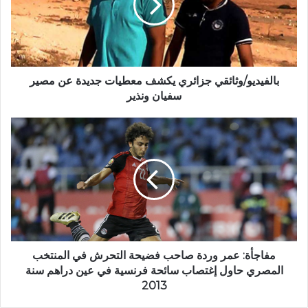
بالفيديو/وثائقي جزائري يكشف معطيات جديدة عن مصير
سفيان ونذير
مفاجأة: عمر وردة صاحب فضيحة التحرش في المنتخب
المصري حاول إغتصاب سائحة فرنسية في عين دراهم سنة
2013