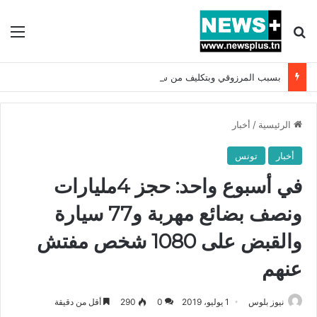
بحث عن
الق
بسبب المرزوقي وبتكليف من سعيّد: الخارجية تستدعي السفيرة الفرنسية بتونس وتبلغها احتجاجا شديد اللهجة !!
الرئيسية
/
أخبار
أخبار
تونس
في أسبوع واحد: حجز 4مليارات
ونصف بضائع مهربة و77 سيارة
والقبض على 1080 شخص مفتش
عنهم
نيوز بلوس
1 يوليو، 2019
0
290
أقل من دقيقة