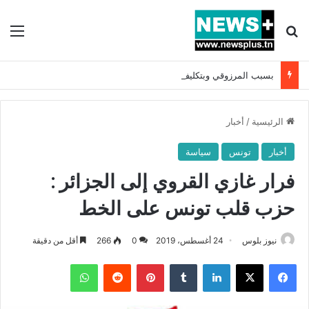
بحث عن
الق
بسبب المرزوقي وبتكليف من سعيّد: الخارجية تستدعي السفيرة الفرنسية بتونس وتبلغها احتجاجا شديد اللهجة !!
الرئيسية
/
أخبار
أخبار
تونس
سياسة
فرار غازي القروي إلى الجزائر :
حزب قلب تونس على الخط
نيوز بلوس
24 أغسطس، 2019
0
266
أقل من دقيقة
فيسبوك
X
لينكدإن
بينتيريست
واتساب