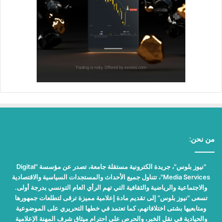
من نحن:
"نيوز بلوس"، جريدة الكترونية مستقلة جامعة، تصدر عن مؤسسة "Digital
Media Services"، تتناول جميع الأحداث والمستجدات السياسية والاقتصادية
والاجتماعية والرياضية والثقافية التي تهم الرأي العام التونسي بدرجة أولى.
تسعى "نيوز بلوس" إلى تقديم مادة إعلامية مميزة ترقى لتطلعات جمهورها
ومتابعيها بشتى اختلافاتهم، كما تعتمد في خطها التحريري على الموضوعية
والحيادية في نقل الخبر، والحرص على احترام ميثاق شرف المهنة الإعلامية