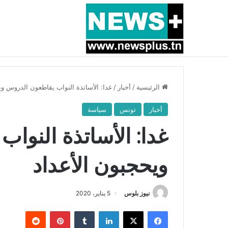
أخبار عاجلة
بسبب المرزوقي وبتكليف من سعيّد: الخارجية تستدعي
الرئيسية
/
أخبار
/
غدا: الأساتذة النواب يقاطعون الدروس وي
أخبار
تونس
سياسة
غدا: الأساتذة النوا
ويحجبون الأعداد
نيوز بلوس
5 يناير، 2020
فيسبوك
X
لينكدإن
بينتيريست