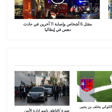
مقتل 6 أشخاص وإصابة 11 آخرين في حادث
دهس في إيطاليا
 الكوكي يخلف بن يحيى
صورة /الناطق باسم ادارة الأمن