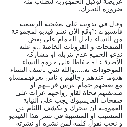
عريضة لوكيل الجمهورية ليطلب منه
ضرورة التحرك.
وقال في تدوينة على صفحته الرسمية
فايسبوك :”وقع الآن نشر فيديو لمجموعة
من النساء داخل الحمام على بعض
الصفحات و القروبات الخاصة…و عليه
ندعو الجميع عدم تنزيله او مشاركة
الأصدقاء له حفاظا على حرمة النساء
الموجودات به…..والله شي يأسف النساء
هذوما عندهم رجالهم و ناس تعرفهممشاو
مع بعضهم حمام عرس قريبتهم او
صديقتهم فجأة لقاو رواحهم عرات على
صفحات الفايسبوك يجب على النيابة
العمومية ان تتحرك و تكشف اللثام عن
المتسبب او المتسببة في نشر هذا الفيديو
و نحب نقول كلمة لمن نشره او نشرته