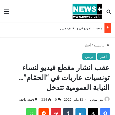
بحث عن
الق
بسبب المرزوقي وبتكليف من سعيّد: الخارجية تستدعي السفيرة الفرنسية بتونس وتبلغها احتجاجا شديد اللهجة !!
الرئيسية
/
أخبار
أخبار
تونس
عقب انشار مقطع فيديو لنساء
تونسيات عاريات في “الحمّام”…
النيابة العمومية تتدخل
نيوز بلوس
13 يناير، 2020
0
334
دقيقة واحدة
فيسبوك
X
لينكدإن
بينتيريست
واتساب