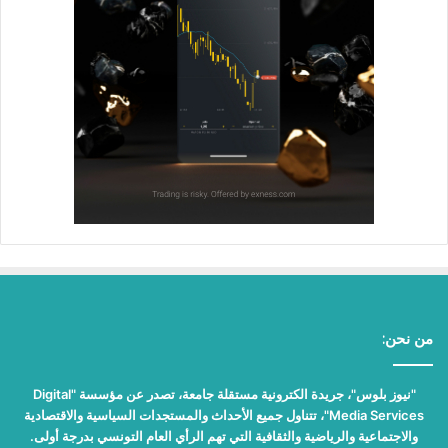
من نحن:
"نيوز بلوس"، جريدة الكترونية مستقلة جامعة، تصدر عن مؤسسة "Digital
Media Services"، تتناول جميع الأحداث والمستجدات السياسية والاقتصادية
والاجتماعية والرياضية والثقافية التي تهم الرأي العام التونسي بدرجة أولى.