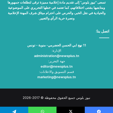
تسعى "نيوز بلوس" إلى تقديم مادة إعلامية مميزة ترقى لتطلعات جمهورها
ومتابعيها بشتى اختلافاتهم، كما تعتمد في خطها التحريري على الموضوعية
والحيادية في نقل الخبر، والحرص على احترام ميثاق شرف المهنة الإعلامية
ونصرة حرية الرأي والتعبير.
اتصل بنا:
11 نهج ابي الحسن الحضرمي- منوبة - تونس
الإدارة:
administration@newsplus.tn
جهة التحرير:
editor@newsplus.tn
قسم التسويق والاعلانات:
marketing@newsplus.tn
نيوز بلوس جميع الحقوق محفوظة © 2017-2026