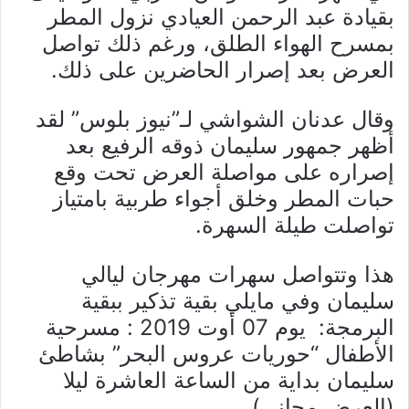
بقيادة عبد الرحمن العيادي نزول المطر
بمسرح الهواء الطلق، ورغم ذلك تواصل
العرض بعد إصرار الحاضرين على ذلك.
وقال عدنان الشواشي لـ”نيوز بلوس” لقد
أظهر جمهور سليمان ذوقه الرفيع بعد
إصراره على مواصلة العرض تحت وقع
حبات المطر وخلق أجواء طربية بامتياز
تواصلت طيلة السهرة.
هذا وتتواصل سهرات مهرجان ليالي
سليمان وفي مايلي بقية تذكير ببقية
البرمجة: يوم 07 أوت 2019 : مسرحية
الأطفال “حوريات عروس البحر” بشاطئ
سليمان بداية من الساعة العاشرة ليلا
(العرض مجاني).