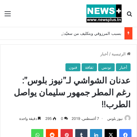
بحث عن
الق
بسبب المرزوقي وبتكليف من سعيّد: الخارجية تستدعي السفيرة الفرنسية بتونس وتبلغها احتجاجا شديد اللهجة !!
الرئيسية
/
أخبار
أخبار
تونس
ثقافة
فنون
عدنان الشواشي لـ”نيوز بلوس”:
رغم المطر جمهور سليمان يواصل
الطرب!!
نيوز بلوس
7 أغسطس، 2019
0
295
دقيقة واحدة
فيسبوك
X
لينكدإن
بينتيريست
واتساب