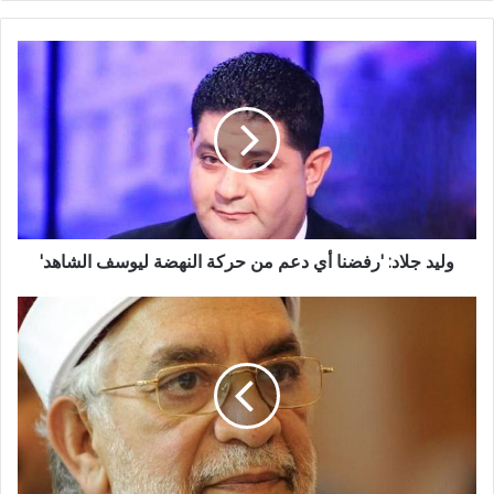
وليد جلاد: 'رفضنا أي دعم من حركة النهضة ليوسف الشاهد'