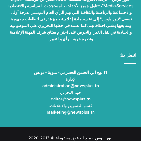
Media Services"، تتناول جميع الأحداث والمستجدات السياسية والاقتصادية
والاجتماعية والرياضية والثقافية التي تهم الرأي العام التونسي بدرجة أولى.
تسعى "نيوز بلوس" إلى تقديم مادة إعلامية مميزة ترقى لتطلعات جمهورها
ومتابعيها بشتى اختلافاتهم، كما تعتمد في خطها التحريري على الموضوعية
والحيادية في نقل الخبر، والحرص على احترام ميثاق شرف المهنة الإعلامية
ونصرة حرية الرأي والتعبير.
اتصل بنا:
11 نهج ابي الحسن الحضرمي- منوبة - تونس
الإدارة:
administration@newsplus.tn
جهة التحرير:
editor@newsplus.tn
قسم التسويق والاعلانات:
marketing@newsplus.tn
نيوز بلوس جميع الحقوق محفوظة © 2017-2026