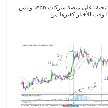
هذا ويستحسن تطبيق هذه الاستراتيجية، على منصة شركات ecn، وليس
 وقت الأخبار كغيرها من