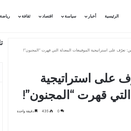
الرئيسية
أخبار
سياسة
اقتصاد
ثقافة
رياضة
 السفيرة الفرنسية بتونس وتبلغها احتجاجا شديد اللهجة !!
ت
: تعرّف على استراتيجية الموفينغات المعدلة التي قهرت “المجنون”!
ف على استراتيجية
التي قهرت “المجنون”!
0
435
دقيقة واحدة