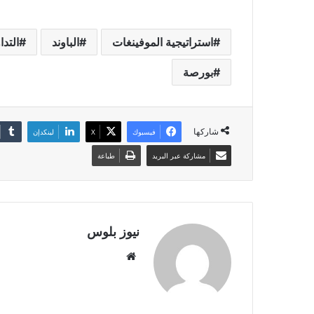
استراتيجية الموفينغات
الباوند
التدا
بورصة
شاركها
فيسبوك
X
لينكدإن
مشاركة عبر البريد
طباعة
نيوز بلوس
موقع
الويب