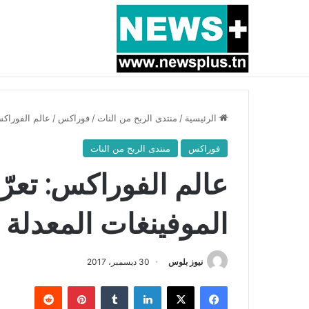
أخبار عاجلة
بسبب المرزوقي وبتكليف من سعيّد: الخارجية تستدعي
الرئيسية
/
منتدى الربح من النات
/
فوراكس
/
عالم الفوراكس
فوراكس
منتدى الربح من النات
عالم الفوراكس: تعرّ
الموفينغات المعدلة 
نيوز بلوس
30 ديسمبر، 2017
فيسبوك
X
لينكدإن
بينتيريست