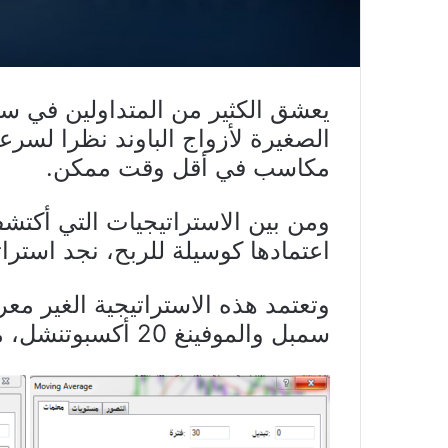
يعشق الكثير من المتداولين في س
الصغيرة لأزواج الباوند نظرا لسرع
مكاسب في أقل وقت ممكن.
ومن بين الاستراتيجيات التي أكت
اعتمادها كوسيلة للربح، نجد استرات
سمبل والموفينغ 20 أكسبوتنشل، مع مؤشر الماكدي باعدادته الافتراضية.