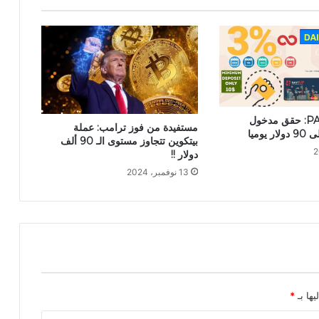
برعاية PAYTUP: حقق مدخول
مستفيدة من فوز ترامب: عملة
يوميا
بيتكوين تتجاوز مستوى الـ 90 ألف
دولار !!
13 نوفمبر، 2024
يها بـ
*