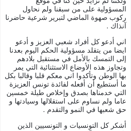
ولكننا لم نزايد حين كنا في موقع
المسؤولية على من سبقنا ولم نحاول
ركوب صهوة الماضي لتبرير شرعية حاضرنا
آنذاك .
اني أدعو كل أفراد شعبي العزيز و أدعو
ايضا من يتقلد مسؤولية الحكم اليوم بعدنا
إلى التمسك بالأمل في مستقبل بلادهم
وتجاوز هذه الأوضاع الاستثنائية التي يمر
بها الوطن وتأكدوا اني معكم قلبا وقالبا بكل
ما أستطيع أن أفعله لفائدة تونس العزيزة
التي خدمناها بصدق وإخلاص طيلة خمسين
عاما ولم نساوم على استقلالها وسيادتها و
حق شعبها في النمو والتقدم .
أشكر كل التونسيات و التونسيين الذين