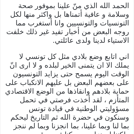
الحمد الله الذي منّ علينا بموفور صحة
وسلامة و عافية أتمناها بل واكثر منها لكل
التونسيات والتونسيين وانا أستغرب مما
روجه البعض من أخبار تفيد غير ذلك خلفت
الاستياء لدينا ولدى عائلتي.
اني اتابع وضع بلادي مثل كل تونسي لا
يملك الا ان يتمنى الخير لبلده و لا ارى انّ
الوقت اليوم يسمح حتى يزايد التونسيون
على بعضهم البعض بل عليهم الانكباب على
حماية بلادهم وانقاذها من الوضع الاقتصادي
المتأزم ، لقد أخذت فرصتي في تحمل
مسؤوليتي الوطنية في قيادة تونس
وسنكون في حضرة الله ثم التاريخ ليحكم
بما لنا وبما علينا، بما انجزنا وبما لم ننجز