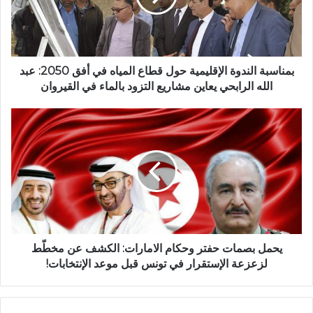
بمناسبة الندوة الإقليمية حول قطاع المياه في أفق 2050: عبد
الله الرابحي يعاين مشاريع التزود بالماء في القيروان
يحمل بصمات حفتر وحكام الامارات: الكشف عن مخطّط
لزعزعة الإستقرار في تونس قبل موعد الإنتخابات!