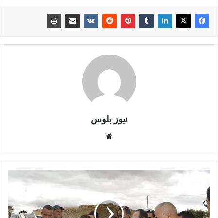
نيوز بلوس
موقع
الويب