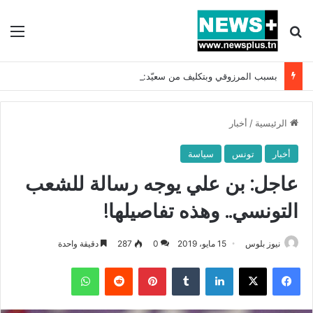
بحث عن
الق
بسبب المرزوقي وبتكليف من سعيّد: الخارجية تستدعي السفيرة الفرنسية بتونس وتبلغها احتجاجا شديد اللهجة !!
الرئيسية
/
أخبار
أخبار
تونس
سياسة
عاجل: بن علي يوجه رسالة للشعب
التونسي.. وهذه تفاصيلها!
نيوز بلوس
15 مايو، 2019
0
287
دقيقة واحدة
فيسبوك
X
لينكدإن
بينتيريست
واتساب