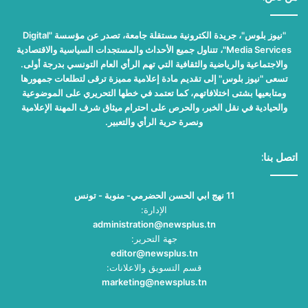
"نيوز بلوس"، جريدة الكترونية مستقلة جامعة، تصدر عن مؤسسة "Digital
Media Services"، تتناول جميع الأحداث والمستجدات السياسية والاقتصادية
والاجتماعية والرياضية والثقافية التي تهم الرأي العام التونسي بدرجة أولى.
تسعى "نيوز بلوس" إلى تقديم مادة إعلامية مميزة ترقى لتطلعات جمهورها
ومتابعيها بشتى اختلافاتهم، كما تعتمد في خطها التحريري على الموضوعية
والحيادية في نقل الخبر، والحرص على احترام ميثاق شرف المهنة الإعلامية
ونصرة حرية الرأي والتعبير.
اتصل بنا:
11 نهج ابي الحسن الحضرمي- منوبة - تونس
الإدارة:
administration@newsplus.tn
جهة التحرير:
editor@newsplus.tn
قسم التسويق والاعلانات:
marketing@newsplus.tn