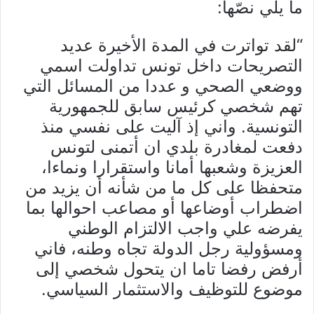
ما يلي نصّها:
“لقد تواترت في المدة الأخيرة عديد
التصريحات داخل تونس تداولت اسمي
ووضعي الصحي و عددا من المسائل التي
تهم شخصي كرئيس سابق للجمهورية
التونسية. واني إذ آليت على نفسي منذ
دفعت لمغادرة بلدي ان أتمنى لتونس
العزيزة وشعبها أمانا واستقرارا ونماءا،
متحفظا على كل ما من شأنه أن يزيد من
اضطراب أوضاعها أو مصاعب احوالها بما
يفرضه علي واجب الالتزام الوطني
ومسؤولية رجل الدولة تجاه وطنه، فاني
أرفض رفضا تاما ان يتحول شخصي إلى
موضوع للتوظيف والاستثمار السياسي.