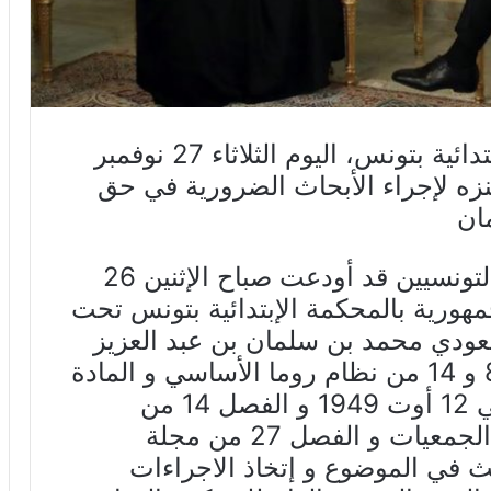
أذن وكيل الجمهورية بالمحكمة الابتدائية بتونس، اليوم الثلاثاء 27 نوفمبر
المنزه لإجراء الأبحاث الضرورية في حق
ان
و كانت النقابة الوطنية للصحفيين التونسيين قد أودعت صباح الإثنين 26
كيل الجمهورية بالمحكمة الإبتدائية بتونس تحت
عهد السعودي محمد بن سلمان بن عبد العزيز
آل سعود إعتمادا على المواد 7 و 8 و 14 من نظام روما الأساسي و المادة
146 من إتفاقية جنيف المعتمدة في 12 أوت 1949 و الفصل 14 من
المرسوم عدد 88 المتعلق بتنظيم الجمعيات و الفصل 27 من مجلة
حث في الموضوع و إتخاذ الاجراءات