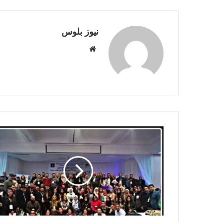
نيوز بلوس
موقع
الويب