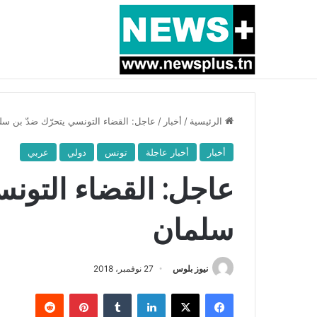
أخبار عاجلة
بسبب المرزوقي وبتكليف من سعيّد: الخارجية تستدعي
الرئيسية
/
أخبار
/
عاجل: القضاء التونسي يتحرّك ضدّ بن سل
أخبار
أخبار عاجلة
تونس
دولي
عربي
عاجل: القضاء التونس
سلمان
نيوز بلوس
27 نوفمبر، 2018
فيسبوك
X
لينكدإن
بينتيريست