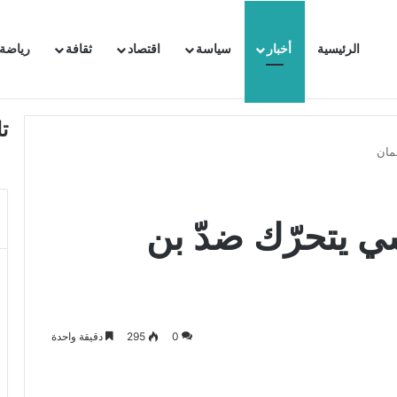
الرئيسية
أخبار
سياسة
اقتصاد
ثقافة
رياضة
 السفيرة الفرنسية بتونس وتبلغها احتجاجا شديد اللهجة !!
ت
مان
ي يتحرّك ضدّ بن
0
295
دقيقة واحدة