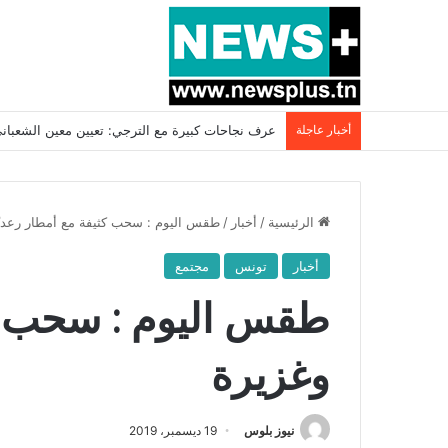
أخبار عاجلة
بسبب المرزوقي وبتكليف من سعيّد: الخارجية تستدعي
الرئيسية
/
أخبار
/
طقس اليوم : سحب كثيفة مع أمطار رعديّ
أخبار
تونس
مجتمع
طقس اليوم : سحب كث
وغزيرة
نيوز بلوس
19 ديسمبر، 2019