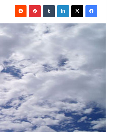
فيسبوك
X
لينكدإن
بينتيريست