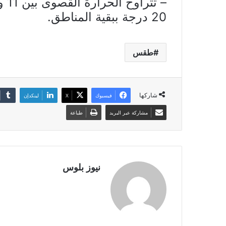
20 درجة ببقية المناطق.
طقس
شاركها
فيسبوك
X
لينكدإن
مشاركة عبر البريد
طباعة
نيوز بلوس