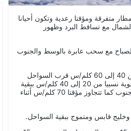
طار متفرقة ومؤقتا رعدية وتكون أحيانا
لشمال مع تساقط البرد وظهور
لصباح مع سحب عابرة بالوسط والجنوب
– الريح من القطاع الغربي قوية من 40 إلى 60 كلم/س قرب السواحل
الشمالية وبخليج قابس ومعتدلة فقوية نسبيا من 20 إلى 40 كلم/س ببقية
الجهات مع دواوير رملية محلية بالجنوب كما تتجاوز مؤقتا 70 كلم/س أثناء
وخليج قابس ومتموج ببقية السواحل.