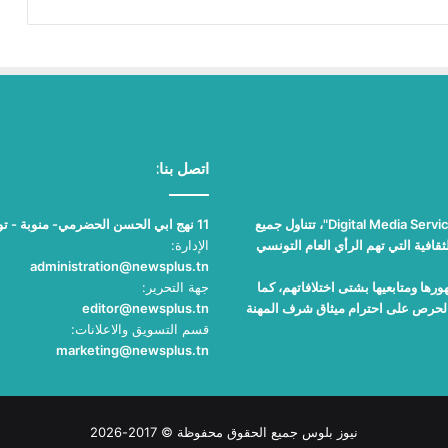
اتصل بنا:
"نيوز بلوس"، جريدة الكترونية مستقلة جامعة، تصدر عن مؤسسة "Digital Media Services"، تتناول جميع
11 نهج ابي الحسن الحضرمي- منوبة - تونس
قافية التي تهم الرأي العام التونسي
الإدارة:
administration@newsplus.tn
ها ومتابعيها بشتى اختلافاتهم، كما
جهة التحرير:
والحرص على احترام ميثاق شرف المهنة
editor@newsplus.tn
قسم التسويق والاعلانات:
marketing@newsplus.tn
نيوز بلوس جميع الحقوق محفوظة © 2017-2026