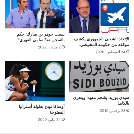
بسبب جوهر بن مبارك: حكم
الإتحاد الشعبي الجمهوري يكشف
بالسجن ضدّ سامي الفهري!!
موقفه من حكومة المشيشي..
2 فبراير، 2022
24 أغسطس، 2020
سيدي بوزيد: يقتحم معهدا ويتعرى
بالكامل
أوساكا تودع بطولة أستراليا
28 نوفمبر، 2019
المفتوحة
24 يناير، 2020