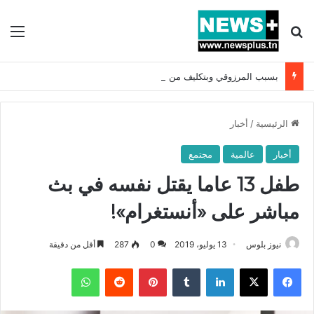
بحث عن
الق
بسبب المرزوقي وبتكليف من سعيّد: الخارجية تستدعي السفيرة الفرنسية بتونس وتبلغها احتجاجا شديد اللهجة !!
الرئيسية
/
أخبار
أخبار
عالمية
مجتمع
طفل 13 عاما يقتل نفسه في بث
مباشر على «أنستغرام»!
نيوز بلوس
13 يوليو، 2019
0
287
أقل من دقيقة
فيسبوك
X
لينكدإن
بينتيريست
واتساب