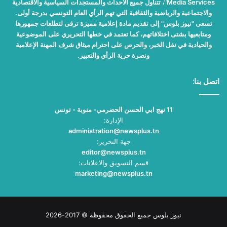
Media Services"، تتناول جميع الأحداث والمستجدات السياسية والاقتصادية
والاجتماعية والرياضية والثقافية التي تهم الرأي العام التونسي بدرجة أولى.
تسعى "نيوز بلوس" إلى تقديم مادة إعلامية مميزة ترقى لتطلعات جمهورها
ومتابعيها بشتى اختلافاتهم، كما تعتمد في خطها التحريري على الموضوعية
والحيادية في نقل الخبر، والحرص على احترام ميثاق شرف المهنة الإعلامية
ونصرة حرية الرأي والتعبير.
اتصل بنا:
11 نهج ابي الحسن الحضرمي- منوبة - تونس
الإدارة:
administration@newsplus.tn
جهة التحرير:
editor@newsplus.tn
قسم التسويق والاعلانات:
marketing@newsplus.tn
نيوز بلوس جميع الحقوق محفوظة © 2017-2026