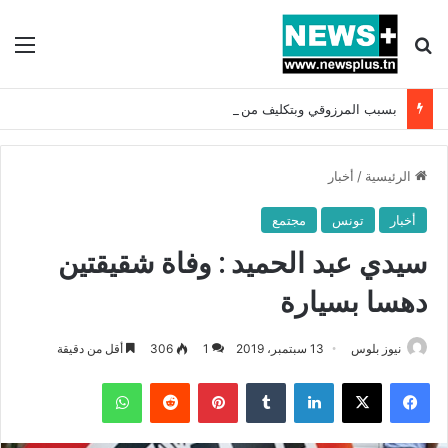
بحث عن
الق
بسبب المرزوقي وبتكليف من سعيّد: الخارجية تستدعي السفيرة الفرنسية بتونس وتبلغها احتجاجا شديد اللهجة !!
الرئيسية
/
أخبار
أخبار
تونس
مجتمع
سيدي عبد الحميد : وفاة شقيقتين
دهسا بسيارة
نيوز بلوس
13 سبتمبر، 2019
1
306
أقل من دقيقة
فيسبوك
X
لينكدإن
بينتيريست
واتساب