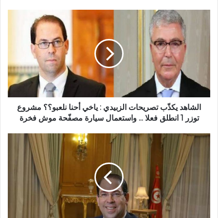
الشاهد يكذّب تصريحات الزبيدي : ياخي أحنا نلعبو؟؟ مشروع
توزر 1 انطلق فعلا ... واستعمال سيارة مصفّحة موش فخرة