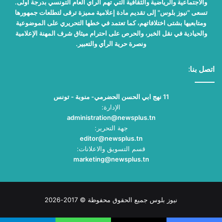
والاجتماعية والرياضية والثقافية التي تهم الرأي العام التونسي بدرجة أولى.
تسعى "نيوز بلوس" إلى تقديم مادة إعلامية مميزة ترقى لتطلعات جمهورها
ومتابعيها بشتى اختلافاتهم، كما تعتمد في خطها التحريري على الموضوعية
والحيادية في نقل الخبر، والحرص على احترام ميثاق شرف المهنة الإعلامية
ونصرة حرية الرأي والتعبير.
اتصل بنا:
11 نهج ابي الحسن الحضرمي- منوبة - تونس
الإدارة:
administration@newsplus.tn
جهة التحرير:
editor@newsplus.tn
قسم التسويق والاعلانات:
marketing@newsplus.tn
نيوز بلوس جميع الحقوق محفوظة © 2017-2026