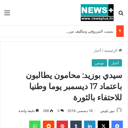
بحث عن
الق
بسبب المرزوقي وبتكليف من سعيّد: الخارجية تستدعي السفيرة الفرنسية بتونس وتبلغها احتجاجا شديد اللهجة !!
الرئيسية
/
أخبار
أخبار
تونس
سيدي بوزيد: محامون يطالبون
باعتماد 17 ديسمبر يوما وطنيا
للاحتفاء بالثورة
نيوز بلوس
16 ديسمبر، 2019
0
266
دقيقة واحدة
فيسبوك
X
لينكدإن
بينتيريست
واتساب