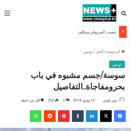
بحث عن
الق
بسبب المرزوقي وبتكليف من سعيّد: الخارجية تستدعي السفيرة الفرنسية بتونس وتبلغها احتجاجا شديد اللهجة !!
الرئيسية
/
أخبار
/
تونس
تونس
سوسة/جسم مشبوه في باب
بحرومفاجاة..التفاصيل
نيوز بلوس
13 يونيو، 2019
0
252
أقل من دقيقة
فيسبوك
X
لينكدإن
بينتيريست
واتساب