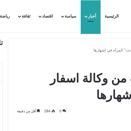
الرئيسية
أخبار
سياسة
اقتصاد
ثقافة
رياضة
 السفيرة الفرنسية بتونس وتبلغها احتجاجا شديد اللهجة !!
ت
ت” المرأة في إشهارها
من وكالة اسفار
شهارها
0
284
أقل من دقيقة