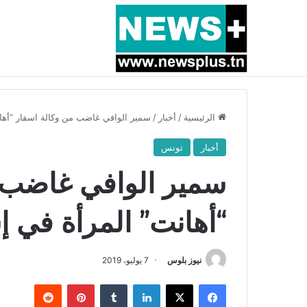
أخبار عاجلة
بسبب المرزوقي وبتكليف من سعيّد: الخارجية تستدعي
الرئيسية
/
أخبار
/
سمير الوافي غاضب من وكالة اسفار “أهان
أخبار
تونس
سمير الوافي غاضب 
“أهانت” المرأة في إ
نيوز بلوس
7 يوليو، 2019
فيسبوك
X
لينكدإن
بينتيريست