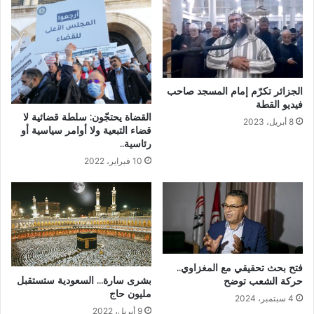
الجزائر تكرّم إمام المسجد صاحب
فيديو القطة
القضاة يحتجّون: سلطة قضائية لا
8 أبريل، 2023
قضاء التبعية ولا أوامر سياسية أو
رئاسية..
10 فبراير، 2022
فتح بحث تحقيقي مع المغزاوي..
بشرى سارة… السعودية ستستقبل
حركة الشعب توضح
مليون حاج
4 سبتمبر، 2024
9 أبريل، 2022