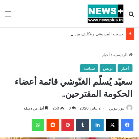
بحث عن
الق
بسبب المرزوقي وبتكليف من سعيّد: الخارجية تستدعي السفيرة الفرنسية بتونس وتبلغها احتجاجا شديد اللهجة !!
الرئيسية
/
أخبار
أخبار
تونس
سياسة
سعيّد يُسلّم الغنّوشي قائمة أعضاء
الحكومة المقترحين..
نيوز بلوس
2 يناير، 2020
0
250
أقل من دقيقة
فيسبوك
X
لينكدإن
بينتيريست
واتساب