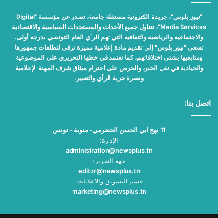
"نيوز بلوس"، جريدة الكترونية مستقلة جامعة، تصدر عن مؤسسة "Digital
Media Services"، تتناول جميع الأحداث والمستجدات السياسية والاقتصادية
والاجتماعية والرياضية والثقافية التي تهم الرأي العام التونسي بدرجة أولى.
تسعى "نيوز بلوس" إلى تقديم مادة إعلامية مميزة ترقى لتطلعات جمهورها
ومتابعيها بشتى اختلافاتهم، كما تعتمد في خطها التحريري على الموضوعية
والحيادية في نقل الخبر، والحرص على احترام ميثاق شرف المهنة الإعلامية
ونصرة حرية الرأي والتعبير.
اتصل بنا:
11 نهج ابي الحسن الحضرمي- منوبة - تونس
الإدارة:
administration@newsplus.tn
جهة التحرير:
editor@newsplus.tn
قسم التسويق والاعلانات:
marketing@newsplus.tn