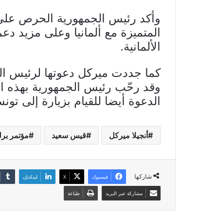
وأكد رئيس الجمهورية الحرص على ا
المتميزة مع ألمانيا وعلى مزيد دعم
الألمانية.
كما جددت ميركل دعوتها لرئيس الدو
وقد رحّب رئيس الجمهورية بهذه ال
الدعوة أيضا للقيام بزيارة إلى تون
أنجيلا ميركل
قيس سعيد
مؤتمر برل
شاركها
فيسبوك
X
لينكدإن
مشاركة عبر البريد
طباعة