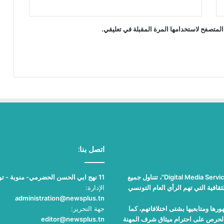
المتصفح لاستخدامها المرة المقبلة في تعليقي.
اتصل بنا:
"نيوز بلوس"، جريدة الكترونية مستقلة جامعة، تصدر عن مؤسسة "Digital Media Services"، تتناول جميع
11 نهج ابي الحسن الحضرمي- منوبة - تونس
قافية التي تهم الرأي العام التونسي
الإدارة:
administration@newsplus.tn
ها ومتابعيها بشتى اختلافاتهم، كما
جهة التحرير:
والحرص على احترام ميثاق شرف المهنة
editor@newsplus.tn