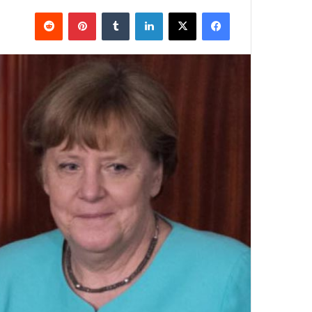
فيسبوك
X
لينكدإن
بينتيريست