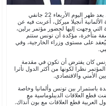
تلقى رئيس الجمهورية قيس سعيّد بعد ظهر اليوم الأربعاء 22 جانفي
رة الألمانية أنجيلا ميركل، أعربت فيه عن
 التي وجهت إليها لحضور مؤتمر برلين،
فة متأخرة، مؤكدة أن تونس ستتم
يُعقد على مستوى وزراء الخارجية، وفي
بي.
ونس كان يفترض أن تكون في مقدمة
لمؤتمر نظرا لكونها من أكثر الدول تأثرا
يين الأمني والاقتصادي.
يدة باستمرار بين تونس وألمانيا وخاصة
نة 1966 حين رفضت قطع العلاقات الديبلوماسية مع
لدول العربية قطع العلاقات مع بون آنذاك.