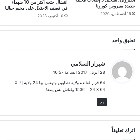
القيروان/ تسجيل 5 إصابات محلّية
انتشال جثث أكثر من 10 شهداء
جديدة بفيروس كورونا
في قصف الاحتلال على مخيم جباليا
15 أغسطس، 2020
10 أكتوبر، 2023
تعليق واحد
ي
شيراز السلامي
:
ق
28 أبريل، 2017 الساعة 10:57
و
64 قرار لفائدة ولاية تطاوين وتونس بها 24 ولاية إذا X
ل
1536 = 24 X 64 وقتاش بش يتنفذ
رد
اترك تعليقاً