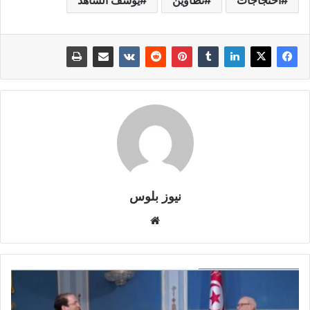
نيوز بلوس
موقع
الويب