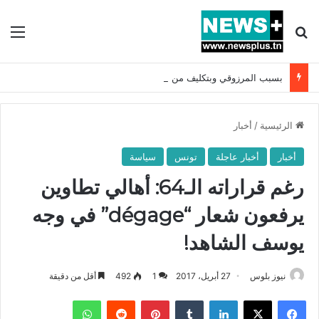
بحث عن
الق
بسبب المرزوقي وبتكليف من سعيّد: الخارجية تستدعي السفيرة الفرنسية بتونس وتبلغها احتجاجا شديد اللهجة !!
الرئيسية
/
أخبار
أخبار
أخبار عاجلة
تونس
سياسة
رغم قراراته الـ64: أهالي تطاوين
يرفعون شعار “dégage” في وجه
يوسف الشاهد!
نيوز بلوس
27 أبريل، 2017
1
492
أقل من دقيقة
فيسبوك
X
لينكدإن
بينتيريست
واتساب