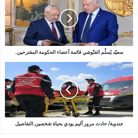
سعيّد يُسلّم الغنّوشي قائمة أعضاء الحكومة المقترحين..
جندوبة/ حادث مرور أليم يودي بحياة شخصين..التفاصيل