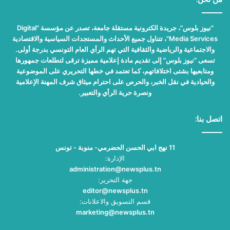
"نيوز بلوس"، جريدة الكترونية مستقلة جامعة، تصدر عن مؤسسة "Digital
Media Services"، تتناول جميع الأحداث والمستجدات السياسية والاقتصادية
والاجتماعية والرياضية والثقافية التي تهم الرأي العام التونسي بدرجة أولى.
تسعى "نيوز بلوس" إلى تقديم مادة إعلامية مميزة ترقى لتطلعات جمهورها
ومتابعيها بشتى اختلافاتهم، كما تعتمد في خطها التحريري على الموضوعية
والحيادية في نقل الخبر، والحرص على احترام ميثاق شرف المهنة الإعلامية
ونصرة حرية الرأي والتعبير.
اتصل بنا:
11 نهج ابي الحسن الحضرمي- منوبة - تونس
الإدارة:
administration@newsplus.tn
جهة التحرير:
editor@newsplus.tn
قسم التسويق والاعلانات:
marketing@newsplus.tn