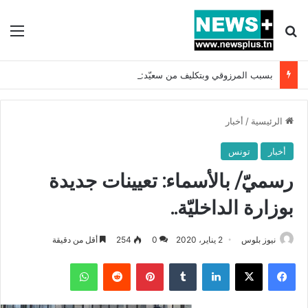
بحث عن
الق
بسبب المرزوقي وبتكليف من سعيّد: الخارجية تستدعي السفيرة الفرنسية بتونس وتبلغها احتجاجا شديد اللهجة !!
الرئيسية
/
أخبار
أخبار
تونس
رسميّ/ بالأسماء: تعيينات جديدة
بوزارة الداخليّة..
نيوز بلوس
2 يناير، 2020
0
254
أقل من دقيقة
فيسبوك
X
لينكدإن
بينتيريست
واتساب