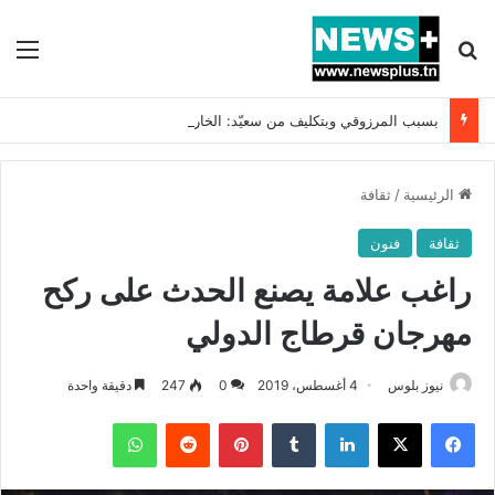
بحث عن
الق
بسبب المرزوقي وبتكليف من سعيّد: الخارجية تستدعي السفيرة الفرنسية بتونس وتبلغها احتجاجا شديد اللهجة !!
الرئيسية
/
ثقافة
ثقافة
فنون
راغب علامة يصنع الحدث على ركح
مهرجان قرطاج الدولي
نيوز بلوس
4 أغسطس، 2019
0
247
دقيقة واحدة
فيسبوك
X
لينكدإن
بينتيريست
واتساب