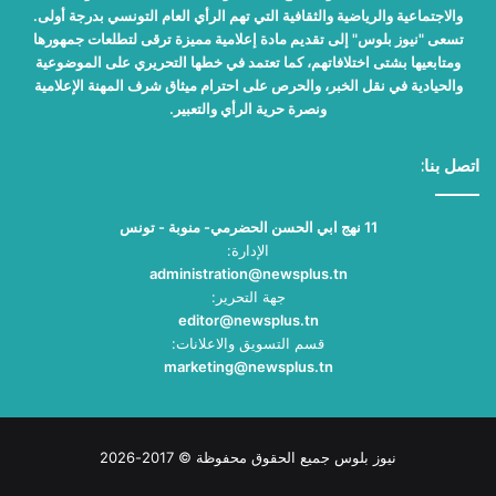
والاجتماعية والرياضية والثقافية التي تهم الرأي العام التونسي بدرجة أولى.
تسعى "نيوز بلوس" إلى تقديم مادة إعلامية مميزة ترقى لتطلعات جمهورها
ومتابعيها بشتى اختلافاتهم، كما تعتمد في خطها التحريري على الموضوعية
والحيادية في نقل الخبر، والحرص على احترام ميثاق شرف المهنة الإعلامية
ونصرة حرية الرأي والتعبير.
اتصل بنا:
11 نهج ابي الحسن الحضرمي- منوبة - تونس
الإدارة:
administration@newsplus.tn
جهة التحرير:
editor@newsplus.tn
قسم التسويق والاعلانات:
marketing@newsplus.tn
نيوز بلوس جميع الحقوق محفوظة © 2017-2026