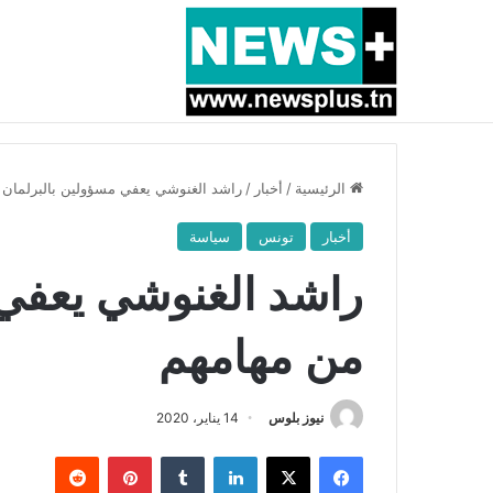
أخبار عاجلة
بسبب المرزوقي وبتكليف من سعيّد: الخارجية تستدعي
الرئيسية
/
أخبار
/
راشد الغنوشي يعفي مسؤولين بالبرلمان 
أخبار
تونس
سياسة
راشد الغنوشي يعفي 
من مهامهم
نيوز بلوس
14 يناير، 2020
فيسبوك
X
لينكدإن
بينتيريست