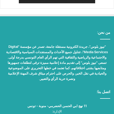
من نحن:
"نيوز بلوس"، جريدة الكترونية مستقلة جامعة، تصدر عن مؤسسة "Digital
Media Services"، تتناول جميع الأحداث والمستجدات السياسية والاقتصادية
والاجتماعية والرياضية والثقافية التي تهم الرأي العام التونسي بدرجة أولى.
تسعى "نيوز بلوس" إلى تقديم مادة إعلامية مميزة ترقى لتطلعات جمهورها
ومتابعيها بشتى اختلافاتهم، كما تعتمد في خطها التحريري على الموضوعية
والحيادية في نقل الخبر، والحرص على احترام ميثاق شرف المهنة الإعلامية
ونصرة حرية الرأي والتعبير.
اتصل بنا:
11 نهج ابي الحسن الحضرمي- منوبة - تونس
الإدارة: