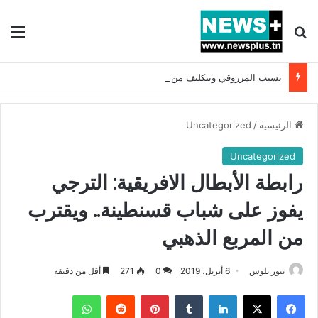
بحث عن
الق
بسبب المرزوقي وبتكليف من سعيّد: الخارجية تستدعي السفيرة الفرنسية بتونس وتبلغها احتجاجا شديد اللهجة !!
الرئيسية
/
Uncategorized
Uncategorized
رابطة الأبطال الافريقية: الترجي
يفوز على شباب قسنطينة.. ويقترب
من المربع الذهبي
نيوز بلوس
6 أبريل، 2019
0
271
أقل من دقيقة
فيسبوك
X
لينكدإن
بينتيريست
واتساب