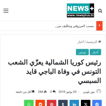
بحث عن
الق
بسبب المرزوقي وبتكليف من سعيّد: الخارجية تستدعي السفيرة الفرنسية بتونس وتبلغها احتجاجا شديد اللهجة !!
الرئيسية
/
أخبار
أخبار
تونس
رئيس كوريا الشمالية يعزّي الشعب
التونس في وفاة الباجي قايد
السبسي
نيوز بلوس
30 يوليو، 2019
0
386
أقل من دقيقة
فيسبوك
X
لينكدإن
بينتيريست
واتساب