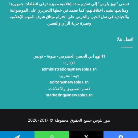
تسعى "نيوز بلوس" إلى تقديم مادة إعلامية مميزة ترقى لتطلعات جمهورها
ومتابعيها بشتى اختلافاتهم، كما تعتمد في خطها التحريري على الموضوعية
والحيادية في نقل الخبر، والحرص على احترام ميثاق شرف المهنة الإعلامية
ونصرة حرية الرأي والتعبير.
اتصل بنا:
11 نهج ابي الحسن الحضرمي- منوبة - تونس
الإدارة:
administration@newsplus.tn
جهة التحرير:
editor@newsplus.tn
قسم التسويق والاعلانات:
marketing@newsplus.tn
نيوز بلوس جميع الحقوق محفوظة © 2017-2026