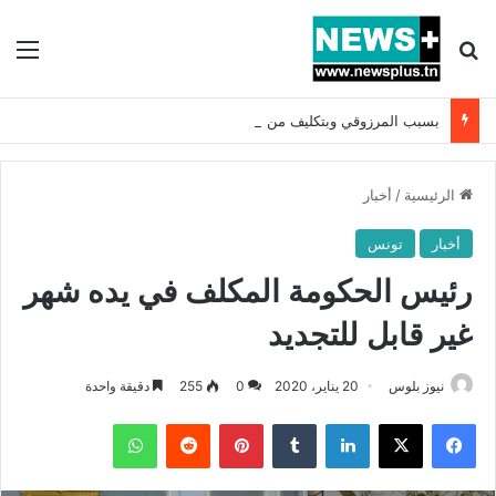
بحث عن
الق
بسبب المرزوقي وبتكليف من سعيّد: الخارجية تستدعي السفيرة الفرنسية بتونس وتبلغها احتجاجا شديد اللهجة !!
الرئيسية
/
أخبار
أخبار
تونس
رئيس الحكومة المكلف في يده شهر
غير قابل للتجديد
نيوز بلوس
20 يناير، 2020
0
255
دقيقة واحدة
فيسبوك
X
لينكدإن
بينتيريست
واتساب