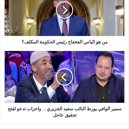
من هو الياس الفخفاخ رئيس الحكومة المكلف؟
سمير الوافي يورط النائب سعيد الجزيري … واحزاب تدعو لفتح
تحقيق عاجل