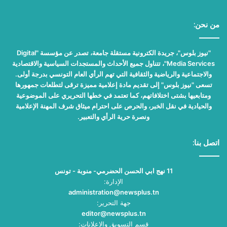
من نحن:
"نيوز بلوس"، جريدة الكترونية مستقلة جامعة، تصدر عن مؤسسة "Digital
Media Services"، تتناول جميع الأحداث والمستجدات السياسية والاقتصادية
والاجتماعية والرياضية والثقافية التي تهم الرأي العام التونسي بدرجة أولى.
تسعى "نيوز بلوس" إلى تقديم مادة إعلامية مميزة ترقى لتطلعات جمهورها
ومتابعيها بشتى اختلافاتهم، كما تعتمد في خطها التحريري على الموضوعية
والحيادية في نقل الخبر، والحرص على احترام ميثاق شرف المهنة الإعلامية
ونصرة حرية الرأي والتعبير.
اتصل بنا:
11 نهج ابي الحسن الحضرمي- منوبة - تونس
الإدارة:
administration@newsplus.tn
جهة التحرير:
editor@newsplus.tn
قسم التسويق والاعلانات: