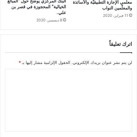
البنك المركزي يُوضّح حول “المبالغ
معلّمي الإجازة التطبيقيّة والأساتذة
الخيالية” المحجوزة في قصر بن
والمعلّمين النواب
علي..
11 فبراير، 2020
8 ديسمبر، 2020
اترك تعليقاً
لن يتم نشر عنوان بريدك الإلكتروني.
الحقول الإلزامية مشار إليها بـ
*
ا
ل
ت
ع
ل
ي
ق