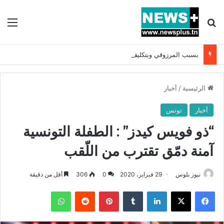
بحث عن
الق
بسبب المرزوقي وبتكليف من سعيّد: الخارجية تستدعي السفيرة الفرنسية بتونس وتبلغها احتجاجا شديد اللهجة !!
الرئيسية
/
أخبار
أخبار
تونس
“ذو فويس كيدز” : الطفلة التونسية
آمنة دمّق تقترب من اللّقب
نيوز بلوس
29 فبراير، 2020
0
306
أقل من دقيقة
فيسبوك
X
لينكدإن
بينتيريست
واتساب