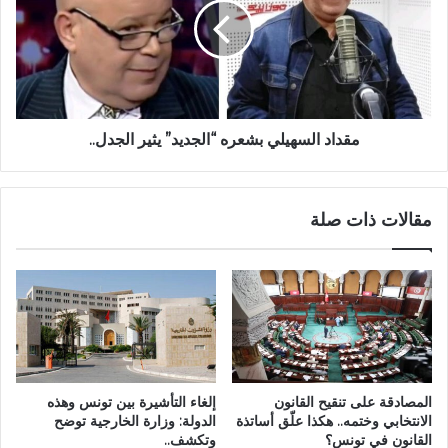
مقداد السهيلي بشعره “الجديد” يثير الجدل..
مقالات ذات صلة
المصادقة على تنقيح القانون
إلغاء التأشيرة بين تونس وهذه
الانتخابي وختمه.. هكذا علّق أساتذة
الدولة: وزارة الخارجية توضح
القانون في تونس؟
وتكشف..