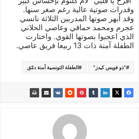
“افرح يا قلبي” لأم كلثوم بإحساس كبير
وقدرات صوتية عالية رغم صغر سنها.
وقد أبهر صوتها المدربين الثلاثة نانسي
عجرم ومحمد حماقي وعاصي الحلاني
الذي اعجبوا بصوتها القوي. واختارت
الطفلة آمنة ذات 13 ربيعا فريق عاصي.
“ذو فويس كيدز”
الطفلة التونسية آمنة دمّق