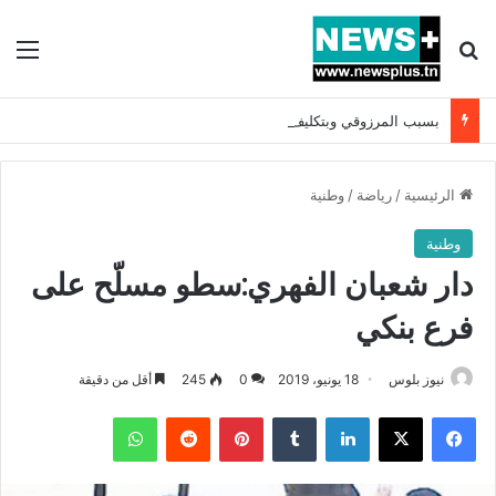
بحث عن
الق
بسبب المرزوقي وبتكليف من سعيّد: الخارجية تستدعي السفيرة الفرنسية بتونس وتبلغها احتجاجا شديد اللهجة !!
الرئيسية
/
رياضة
/
وطنية
وطنية
دار شعبان الفهري:سطو مسلّح على
فرع بنكي
نيوز بلوس
18 يونيو، 2019
0
245
أقل من دقيقة
فيسبوك
X
لينكدإن
بينتيريست
واتساب