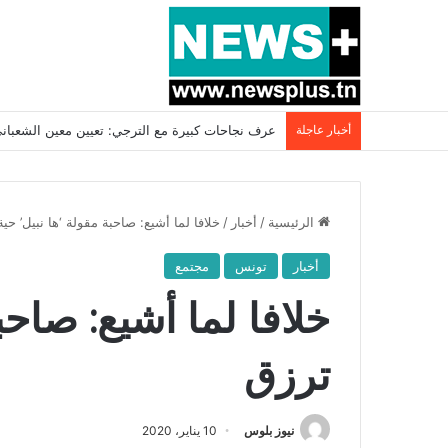
أخبار عاجلة
بسبب المرزوقي وبتكليف من سعيّد: الخارجية تستدعي
الرئيسية
/
أخبار
/
خلافا لما أشيع: صاحبة مقولة ‘ها نبيل’ حي
أخبار
تونس
مجتمع
خلافا لما أشيع: صاحب
ترزق
نيوز بلوس
10 يناير، 2020