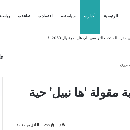
الرئيسية
أخبار
سياسة
اقتصاد
ثقافة
رياضة
 السفيرة الفرنسية بتونس وتبلغها احتجاجا شديد اللهجة !!
ت
ة ترزق
ة مقولة ‘ها نبيل’ حية
0
255
أقل من دقيقة