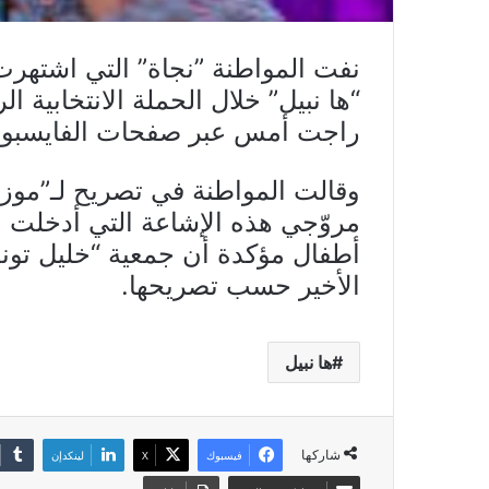
نفت المواطنة ”نجاة” التي اشتهرت
“ها نبيل” خلال الحملة الانتخابية ال
راجت أمس عبر صفحات الفايسبوك 
وقالت المواطنة في تصريح لـ”موزا
أطفال مؤكدة أن جمعية “خليل تونس
الأخير حسب تصريحها.
ها نبيل
شاركها
فيسبوك
X
لينكدإن