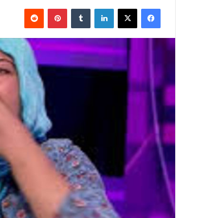
فيسبوك
X
لينكدإن
بينتيريست