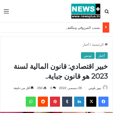
بحث عن
الق
بسبب المرزوقي وبتكليف من سعيّد: الخارجية تستدعي السفيرة الفرنسية بتونس وتبلغها احتجاجا شديد اللهجة !!
الرئيسية
/
أخبار
أخبار
تونس
خبير اقتصادي: قانون المالية لسنة
2023 هو قانون جباية..
نيوز بلوس
26 ديسمبر، 2022
0
250
أقل من دقيقة
فيسبوك
X
لينكدإن
بينتيريست
واتساب