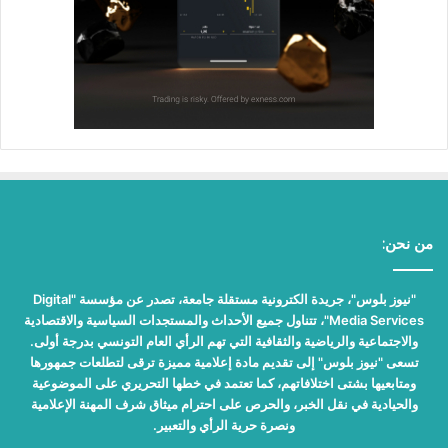
من نحن:
"نيوز بلوس"، جريدة الكترونية مستقلة جامعة، تصدر عن مؤسسة "Digital
Media Services"، تتناول جميع الأحداث والمستجدات السياسية والاقتصادية
والاجتماعية والرياضية والثقافية التي تهم الرأي العام التونسي بدرجة أولى.
تسعى "نيوز بلوس" إلى تقديم مادة إعلامية مميزة ترقى لتطلعات جمهورها
ومتابعيها بشتى اختلافاتهم، كما تعتمد في خطها التحريري على الموضوعية
والحيادية في نقل الخبر، والحرص على احترام ميثاق شرف المهنة الإعلامية
ونصرة حرية الرأي والتعبير.