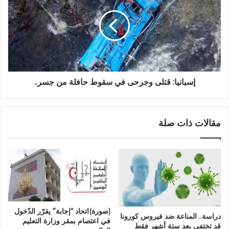
إسبانيا: قتلى وجرحى في سقوط حافلة من جسر..
مقالات ذات صلة
(صورة)اتحاد “إجابة” يقرّر الدّخول
دراسة.. المناعة ضد فيروس كورونا
في اعتصام بمقر وزارة التعليم
قد تختفي بعد ستة أشهر فقط