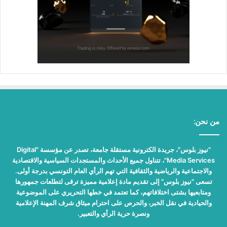
من نحن:
"نيوز بلوس"، جريدة الكترونية مستقلة جامعة، تصدر عن مؤسسة "Digital
Media Services"، تتناول جميع الأحداث والمستجدات السياسية والاقتصادية
والاجتماعية والرياضية والثقافية التي تهم الرأي العام التونسي بدرجة أولى.
تسعى "نيوز بلوس" إلى تقديم مادة إعلامية مميزة ترقى لتطلعات جمهورها
ومتابعيها بشتى اختلافاتهم، كما تعتمد في خطها التحريري على الموضوعية
والحيادية في نقل الخبر، والحرص على احترام ميثاق شرف المهنة الإعلامية
ونصرة حرية الرأي والتعبير.