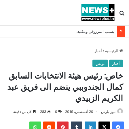
بحث عن
الق
بسبب المرزوقي وبتكليف من سعيّد: الخارجية تستدعي السفيرة الفرنسية بتونس وتبلغها احتجاجا شديد اللهجة !!
الرئيسية
/
أخبار
أخبار
تونس
خاص: رئيس هيئة الانتخابات السابق
كمال الجندوببي ينضم الى فريق عبد
الكريم الزبيدي
نيوز بلوس
20 أغسطس، 2019
0
283
أقل من دقيقة
فيسبوك
X
لينكدإن
بينتيريست
واتساب