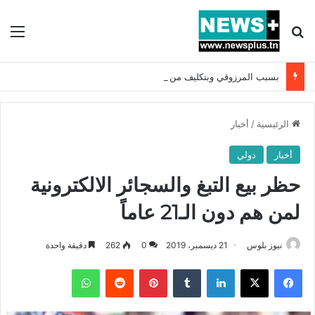
بحث عن
الق
بسبب المرزوقي وبتكليف من سعيّد: الخارجية تستدعي السفيرة الفرنسية بتونس وتبلغها احتجاجا شديد اللهجة !!
الرئيسية
/
أخبار
أخبار
دولي
حظر بيع التبغ والسجائر الالكترونية
لمن هم دون الـ21 عاماً
نيوز بلوس
21 ديسمبر، 2019
0
262
دقيقة واحدة
فيسبوك
X
لينكدإن
بينتيريست
واتساب