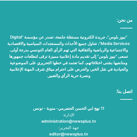
من نحن:
"نيوز بلوس"، جريدة الكترونية مستقلة جامعة، تصدر عن مؤسسة "Digital
Media Services"، تتناول جميع الأحداث والمستجدات السياسية والاقتصادية
والاجتماعية والرياضية والثقافية التي تهم الرأي العام التونسي بدرجة أولى.
تسعى "نيوز بلوس" إلى تقديم مادة إعلامية مميزة ترقى لتطلعات جمهورها
ومتابعيها بشتى اختلافاتهم، كما تعتمد في خطها التحريري على الموضوعية
والحيادية في نقل الخبر، والحرص على احترام ميثاق شرف المهنة الإعلامية
ونصرة حرية الرأي والتعبير.
اتصل بنا:
11 نهج ابي الحسن الحضرمي- منوبة - تونس
الإدارة:
administration@newsplus.tn
جهة التحرير:
editor@newsplus.tn