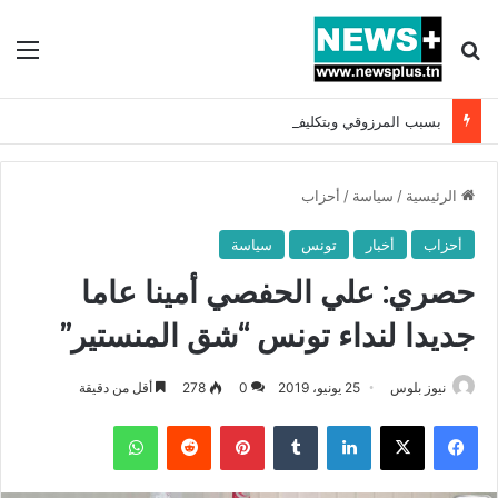
بحث عن
الق
بسبب المرزوقي وبتكليف من سعيّد: الخارجية تستدعي السفيرة الفرنسية بتونس وتبلغها احتجاجا شديد اللهجة !!
الرئيسية
/
سياسة
/
أحزاب
أحزاب
أخبار
تونس
سياسة
حصري: علي الحفصي أمينا عاما
جديدا لنداء تونس “شق المنستير”
نيوز بلوس
25 يونيو، 2019
0
278
أقل من دقيقة
فيسبوك
X
لينكدإن
بينتيريست
واتساب