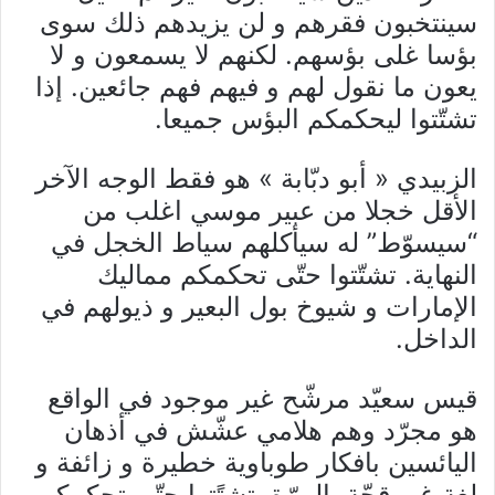
سينتخبون فقرهم و لن يزيدهم ذلك سوى
بؤسا غلى بؤسهم. لكنهم لا يسمعون و لا
يعون ما نقول لهم و فيهم فهم جائعين. إذا
تشتّتوا ليحكمكم البؤس جميعا.
الزبيدي « أبو دبّابة » هو فقط الوجه الآخر
الأقل خجلا من عبير موسي اغلب من
“سيسوّط” له سيأكلهم سياط الخجل في
النهاية. تشتّتوا حتّى تحكمكم مماليك
الإمارات و شيوخ بول البعير و ذيولهم في
الداخل.
قيس سعيّد مرشّح غير موجود في الواقع
هو مجرّد وهم هلامي عشّش في أذهان
اليائسين بافكار طوباوية خطيرة و زائفة و
لغة غير قحّة بالمرّة. تشتًتوا حتّى تحكمكم