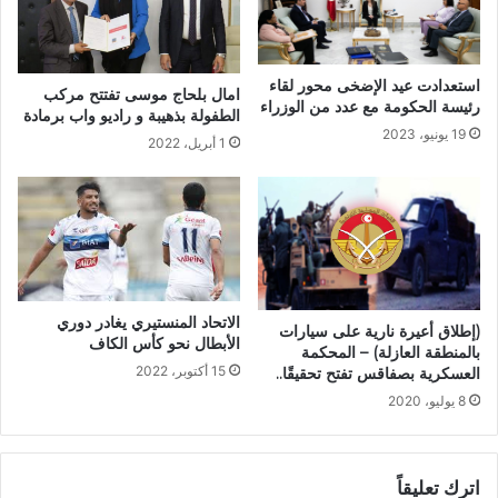
استعدادت عيد الإضخى محور لقاء
امال بلحاج موسى تفتتح مركب
رئيسة الحكومة مع عدد من الوزراء
الطفولة بذهيبة و راديو واب برمادة
19 يونيو، 2023
1 أبريل، 2022
الاتحاد المنستيري يغادر دوري
(إطلاق أعيرة نارية على سيارات
الأبطال نحو كأس الكاف
بالمنطقة العازلة) – المحكمة
15 أكتوبر، 2022
العسكرية بصفاقس تفتح تحقيقًا..
8 يوليو، 2020
اترك تعليقاً