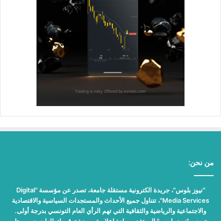
من نحن:
"نيوز بلوس"، جريدة الكترونية مستقلة جامعة، تصدر عن مؤسسة "Digital
Media Services"، تتناول جميع الأحداث والمستجدات السياسية والاقتصادية
والاجتماعية والرياضية والثقافية التي تهم الرأي العام التونسي بدرجة أولى.
تسعى "نيوز بلوس" إلى تقديم مادة إعلامية مميزة ترقى لتطلعات جمهورها