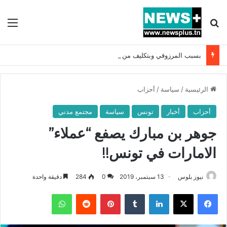
بحث عن
الق
بسبب المرزوقي وبتكليف من سعيّد: الخارجية تستدعي السفيرة الفرنسية بتونس وتبلغها احتجاجا شديد اللهجة !!
الرئيسية
/
سياسة
/
أحزاب
أحزاب
أخبار
تونس
سياسة
مجتمع مدني
جوهر بن مبارك يصفع “عملاء”
الامارات في تونس!!
نيوز بلوس
13 سبتمبر، 2019
0
284
دقيقة واحدة
فيسبوك
X
لينكدإن
بينتيريست
واتساب