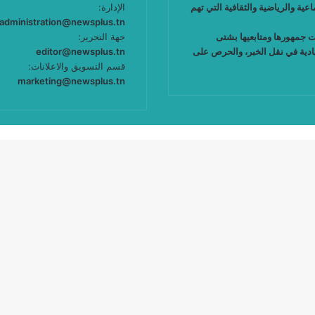
عية والرياضية والثقافية التي تهم
الإدارة:
administration@newsplus.tn
ت جمهورها ومتابعيها بشتى
جهة التحرير:
يادية في نقل الخبر، والحرص على
editor@newsplus.tn
قسم التسويق والاعلانات:
marketing@newsplus.tn