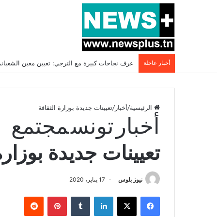
أخبار عاجلة
بسبب المرزوقي وبتكليف من سعيّد: الخارجية تستدعي
الرئيسية
/
أخبار
/
تعيينات جديدة بوزارة الثقافة
أخبار
تونس
مجتمع
تعيينات جديدة بوزارة
نيوز بلوس
17 يناير، 2020
فيسبوك
X
لينكدإن
بينتيريست