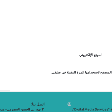
الموقع الإلكتروني
المتصفح لاستخدامها المرة المقبلة في تعليقي.
اتصل بنا:
"نيوز بلوس"، جريدة الكترونية مستقلة جامعة، تصدر عن مؤسسة "Digital Media Services"،
11 نهج ابي الحسن الحضرمي- منوبة - تونس