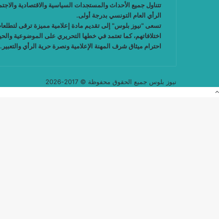
تتناول جميع الأحداث والمستجدات السياسية والاقتصادية والاجتما
الرأي العام التونسي بدرجة أولى.
تسعى "نيوز بلوس" إلى تقديم مادة إعلامية مميزة ترقى لتطلعا
اختلافاتهم، كما تعتمد في خطها التحريري على الموضوعية والح
احترام ميثاق شرف المهنة الإعلامية ونصرة حرية الرأي والتعبير.
نيوز بلوس جميع الحقوق محفوظة © 2017-2026
زر
الذهاب
إلى
الأعلى