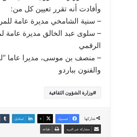
وأفادت أنه تقرر تعيين كل من:
– سنية الشامخي مديرة عامة للمرك
– سلوى عبد الخالق مديرة عامة لم
الرقمي
– منصف بن موسى، مديرا عاما “للق
والفنون بباردو
وزارة الشؤون الثقافية
شاركها
فيسبوك
X
لينكدإن
مشاركة عبر البريد
طباعة